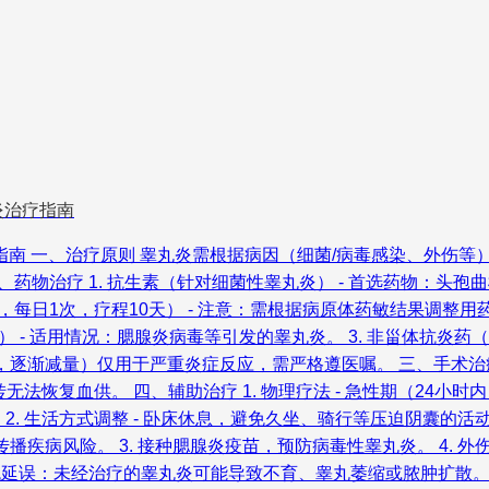
炎治疗指南
 一、治疗原则 睾丸炎需根据病因（细菌/病毒感染、外伤等）制
药物治疗 1. 抗生素（针对细菌性睾丸炎） - 首选药物：头孢曲松
服，每日1次，疗程10天） - 注意：需根据病原体药敏结果调整用药
 - 适用情况：腮腺炎病毒等引发的睾丸炎。 3. 非甾体抗炎药（NSAI
mg/日，逐渐减量）仅用于严重炎症反应，需严格遵医嘱。 三、手术治
无法恢复血供。 四、辅助治疗 1. 物理疗法 - 急性期（24小时
2. 生活方式调整 - 卧床休息，避免久坐、骑行等压迫阴囊的活动。
播疾病风险。 3. 接种腮腺炎疫苗，预防病毒性睾丸炎。 4. 外
免延误：未经治疗的睾丸炎可能导致不育、睾丸萎缩或脓肿扩散。