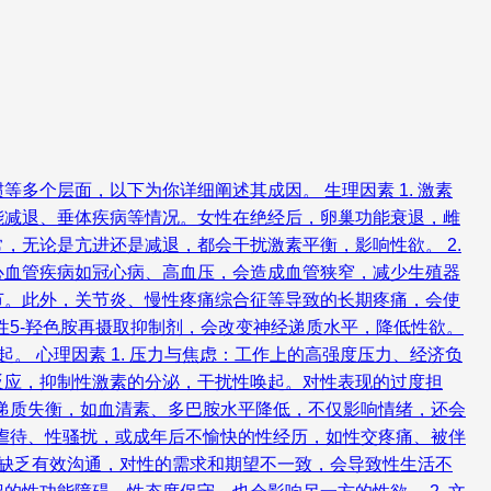
个层面，以下为你详细阐述其成因。 生理因素 1. 激素
能减退、垂体疾病等情况。女性在绝经后，卵巢功能衰退，雌
无论是亢进还是减退，都会干扰激素平衡，影响性欲。 2.
心血管疾病如冠心病、高血压，会造成血管狭窄，减少生殖器
节。此外，关节炎、慢性疼痛综合征等导致的长期疼痛，会使
性5-羟色胺再摄取抑制剂，会改变神经递质水平，降低性欲。
 心理因素 1. 压力与焦虑：工作上的高强度压力、经济负
反应，抑制性激素的分泌，干扰性唤起。对性表现的过度担
经递质失衡，如血清素、多巴胺水平降低，不仅影响情绪，还会
性虐待、性骚扰，或成年后不愉快的性经历，如性交疼痛、被伴
间缺乏有效沟通，对性的需求和期望不一致，会导致性生活不