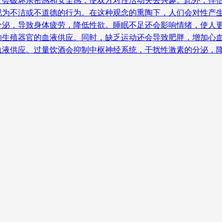
会破坏亲密感和安全感，使双方对性活动失去兴趣。此外，伴侣的
为不洁或不道德的行为。在这种观念的熏陶下，人们会对性产生负
泌，导致身体疲劳，降低性欲。睡眠不足还会影响情绪，使人更容
生殖器官的血液供应。同时，缺乏运动还会导致肥胖，增加心血管
血液供应。过量饮酒会抑制中枢神经系统，干扰性激素的分泌，