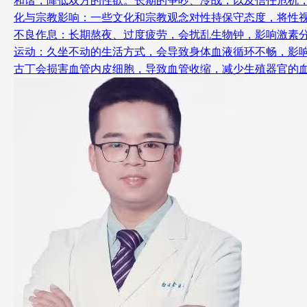
和谐，降低双方的性欲。长期的争吵、冷战，以及信任危机，
化与宗教影响：一些文化和宗教观念对性持保守态度，将性视
不良作息：长期熬夜、过度疲劳，会扰乱生物钟，影响激素分
运动：久坐不动的生活方式，会导致身体血液循环不畅，影响
古丁会损害血管内皮细胞，导致血管收缩，减少生殖器官的