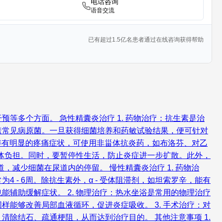
电话咨询
语音交流
已有超过1.5亿名患者通过在线咨询获得帮助
多个方面。 急性精囊炎治疗 1. 药物治疗：抗生素是治
盖常见病原菌。一旦获得细菌培养和药敏试验结果，便可针对
者伴有明显的疼痛症状，可使用非甾体抗炎药，如布洛芬、对乙
身体负担。同时，要暂停性生活，防止炎症进一步扩散。此外，
，减少细菌在尿道内的停留。 慢性精囊炎治疗 1. 药物治
- 6周。除抗生素外，α - 受体阻滞剂，如坦索罗辛，能有
辅助缓解症状。 2. 物理治疗：热水坐浴是常用的物理治疗
治疗同样能够改善局部血液循环，促进炎症吸收。 3. 手术治疗：对
除结石、疏通梗阻，从而达到治疗目的。 其他注意事项 1.