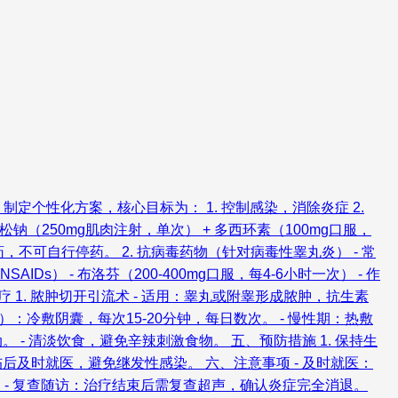
定个性化方案，核心目标为： 1. 控制感染，消除炎症 2.
钠（250mg肌肉注射，单次） + 多西环素（100mg口服，
，不可自行停药。 2. 抗病毒药物（针对病毒性睾丸炎） - 常
Ds） - 布洛芬（200-400mg口服，每4-6小时一次） - 作
疗 1. 脓肿切开引流术 - 适用：睾丸或附睾形成脓肿，抗生素
内）：冷敷阴囊，每次15-20分钟，每日数次。 - 慢性期：热敷
 - 清淡饮食，避免辛辣刺激食物。 五、预防措施 1. 保持生
伤后及时就医，避免继发性感染。 六、注意事项 - 及时就医：
 - 复查随访：治疗结束后需复查超声，确认炎症完全消退。