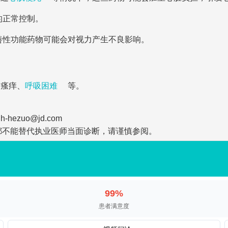
的正常控制。
善性功能药物可能会对视力产生不良影响。
、瘙痒、
呼吸困难
等。
zuo@jd.com
都不能替代执业医师当面诊断，请谨慎参阅。
99%
患者满意度