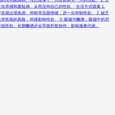
性功能障碍、性态度保守，也会影响另一方的性欲。 2. 文
罪感和羞耻感，从而压抑自己的性欲。 生活方式因素 1.
易出现焦虑、抑郁等负面情绪，进一步抑制性欲。 2. 缺乏
疾病的风险，间接影响性欲。 3. 吸烟与酗酒：吸烟中的尼
降低性欲。长期酗酒还会导致肝脏损伤，影响激素代谢。