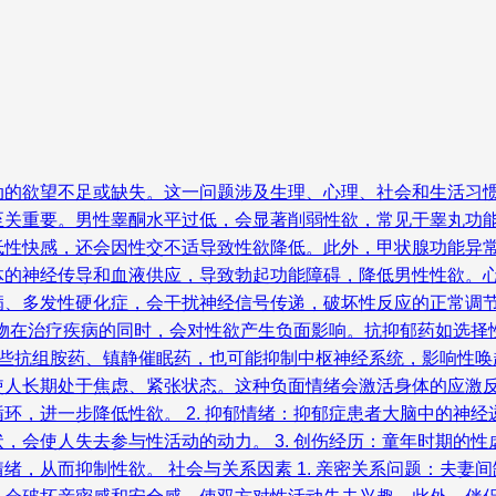
的欲望不足或缺失。这一问题涉及生理、心理、社会和生活习惯等多
至关重要。男性睾酮水平过低，会显著削弱性欲，常见于睾丸功
性快感，还会因性交不适导致性欲降低。此外，甲状腺功能异常，
体的神经传导和血液供应，导致勃起功能障碍，降低男性性欲。
病、多发性硬化症，会干扰神经信号传递，破坏性反应的正常调
药物在治疗疾病的同时，会对性欲产生负面影响。抗抑郁药如选择
抗组胺药、镇静催眠药，也可能抑制中枢神经系统，影响性唤起。
使人长期处于焦虑、紧张状态。这种负面情绪会激活身体的应激
环，进一步降低性欲。 2. 抑郁情绪：抑郁症患者大脑中的神
，会使人失去参与性活动的动力。 3. 创伤经历：童年时期的
绪，从而抑制性欲。 社会与关系因素 1. 亲密关系问题：夫妻