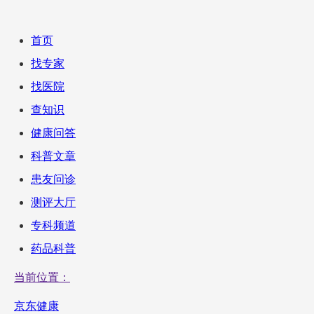
首页
找专家
找医院
查知识
健康问答
科普文章
患友问诊
测评大厅
专科频道
药品科普
当前位置：
京东健康