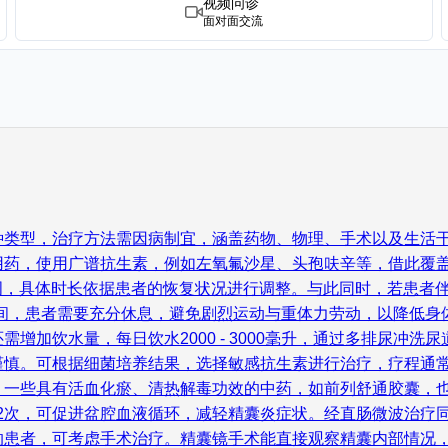
视频问诊
面对面交流
类型，治疗方法需因病制宜，涵盖药物、物理、手术以及生活干预等
用药，使用广谱抗生素，例如左氧氟沙星、头孢呋辛等，借此覆
 2周，具体时长依据患者的恢复状况进行调整。与此同时，若患
病期间，患者需要充分休息，避免剧烈运动与重体力劳动，以降低
加饮水量，每日饮水2000 - 3000毫升，通过多排尿冲洗尿道
。可根据细菌培养结果，选择敏感抗生素进行治疗，疗程通常为4 
一些具有活血化瘀、清热解毒功效的中药，如前列舒通胶囊，也能
每天1 - 2次，可促进盆腔血液循环，减轻精囊炎症状。经直肠微波
患者，可考虑手术治疗。精囊镜手术能直接观察精囊内部情况，清