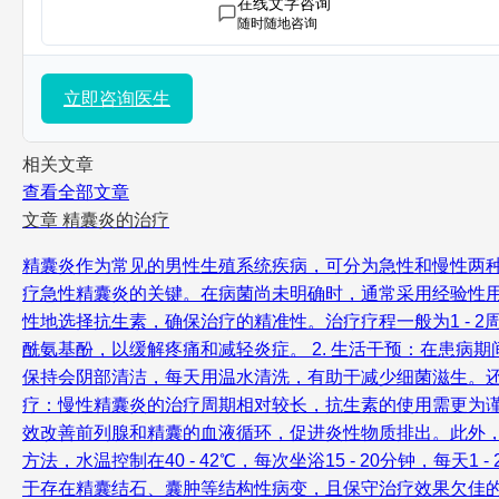
在线文字咨询
随时随地咨询
立即咨询医生
相关文章
查看全部文章
文章
精囊炎的治疗
精囊炎作为常见的男性生殖系统疾病，可分为急性和慢性两种
疗急性精囊炎的关键。在病菌尚未明确时，通常采用经验性
性地选择抗生素，确保治疗的精准性。治疗疗程一般为1 -
酰氨基酚，以缓解疼痛和减轻炎症。 2. 生活干预：在患
保持会阴部清洁，每天用温水清洗，有助于减少细菌滋生。还需增
疗：慢性精囊炎的治疗周期相对较长，抗生素的使用需更为谨慎
效改善前列腺和精囊的血液循环，促进炎性物质排出。此外，
方法，水温控制在40 - 42℃，每次坐浴15 - 20分钟，
于存在精囊结石、囊肿等结构性病变，且保守治疗效果欠佳的