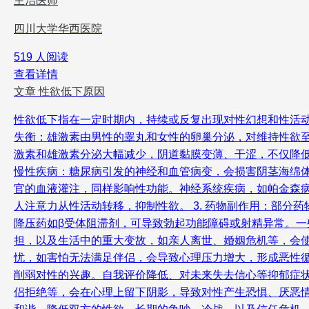
主治医师
四川大学华西医院
519 人阅读
查看详情
文章
性欲低下原因
性欲低下指在一定时期内，持续或反复出现对性幻想和性活动
失衡：雄激素由男性的睾丸和女性的卵巢分泌，对维持性欲
激素和雄激素分泌大幅减少，阴道黏膜变薄、干涩，不仅降低
慢性疾病：糖尿病引发的神经和血管病变，会损害阴茎海绵
官的血液灌注，同样影响性功能。神经系统疾病，如帕金森
人注意力从性活动转移，抑制性欲。 3. 药物副作用：部分
降压药如β受体阻滞剂，可导致勃起功能障碍或射精异常。一些
担，以及生活中的重大变故，如亲人离世、婚姻危机等，会
忧，如害怕无法满足伴侣，会导致心理压力增大，形成恶性循
削弱对性的兴趣。自我评价降低、对未来失去信心等抑郁症状
侣拒绝等，会在心理上留下阴影，导致对性产生恐惧、厌恶情