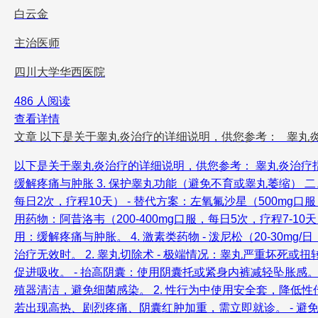
白云金
主治医师
四川大学华西医院
486 人阅读
查看详情
文章
以下是关于睾丸炎治疗的详细说明，供您参考： 睾丸
以下是关于睾丸炎治疗的详细说明，供您参考： 睾丸炎治疗指南
缓解疼痛与肿胀 3. 保护睾丸功能（避免不育或睾丸萎缩） 二、
每日2次，疗程10天） - 替代方案：左氧氟沙星（500mg口
用药物：阿昔洛韦（200-400mg口服，每日5次，疗程7-10天）
用：缓解疼痛与肿胀。 4. 激素类药物 - 泼尼松（20-30
治疗无效时。 2. 睾丸切除术 - 极端情况：睾丸严重坏死或扭转
促进吸收。 - 抬高阴囊：使用阴囊托或紧身内裤减轻坠胀感。 
殖器清洁，避免细菌感染。 2. 性行为中使用安全套，降低性传
若出现高热、剧烈疼痛、阴囊红肿加重，需立即就诊。 - 避