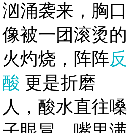
汹涌袭来，胸口
像被一团滚烫的
火灼烧，阵阵
反
酸
更是折磨
人，酸水直往嗓
子眼冒，嘴里满