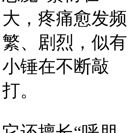
大，疼痛愈发频
繁、剧烈，似有
小锤在不断敲
打。
它还擅长“呼朋