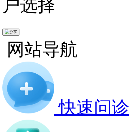
户选择
网站导航
快速问诊