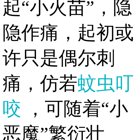
起“小火苗”，隐
隐作痛，起初或
许只是偶尔刺
痛，仿若
蚊虫叮
咬
，可随着“小
恶魔”繁衍壮