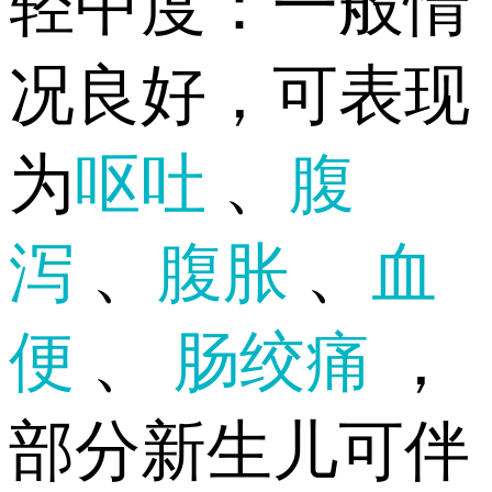
轻中度：一般情
况良好，可表现
为
呕吐
、
腹
泻
、
腹胀
、
血
便
、
肠绞痛
，
部分新生儿可伴