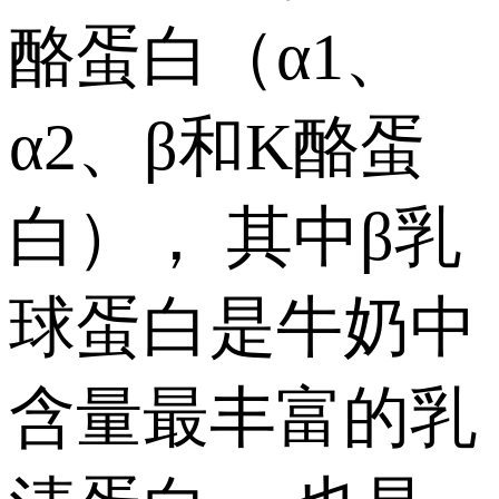
酪蛋白（α1、
α2、β和K酪蛋
白）， 其中β乳
球蛋白是牛奶中
含量最丰富的乳