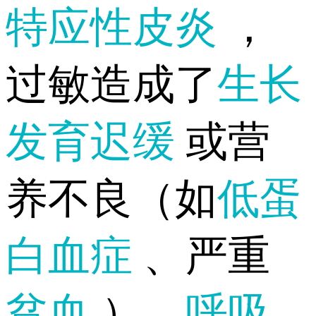
特应性皮炎
，
过敏造成了
生长
发育迟缓
或营
养不良（如
低蛋
白血症
、严重
贫血
），
呼吸