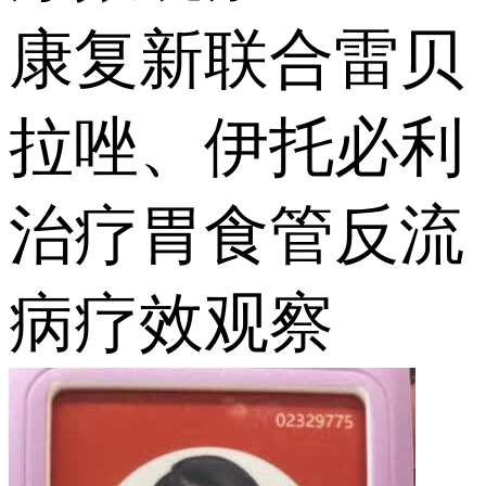
康复新联合雷贝
拉唑、伊托必利
治疗胃食管反流
病疗效观察