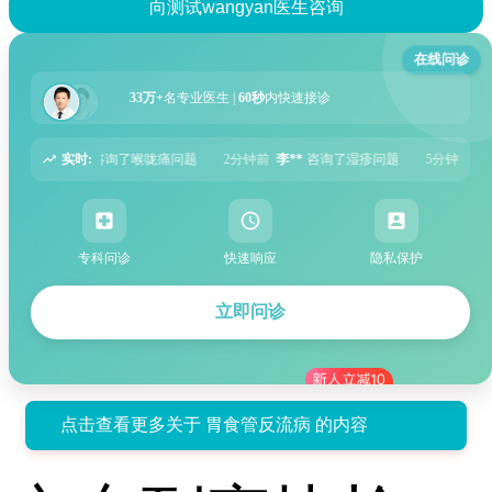
向测试wangyan医生咨询
在线问诊
33万+
名专业医生 |
60秒
内快速接诊
实时:
2分钟前
李**
咨询了湿疹问题
5分钟前
张**
咨询了过敏性鼻炎问题
6分钟前
专科问诊
快速响应
隐私保护
立即问诊
点击查看更多关于 胃食管反流病 的内容