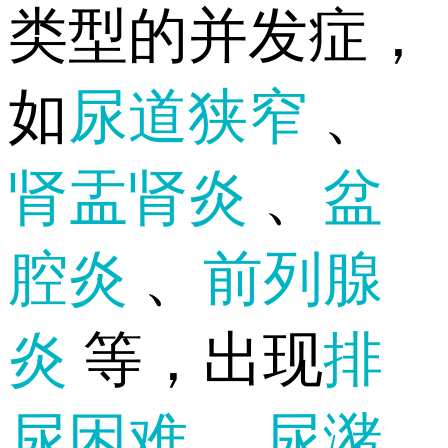
类型的并发症，
如
尿道狭窄
、
肾盂肾炎
、
盆
腔炎
、
前列腺
炎
等，出现
排
尿困难
、
尿潴