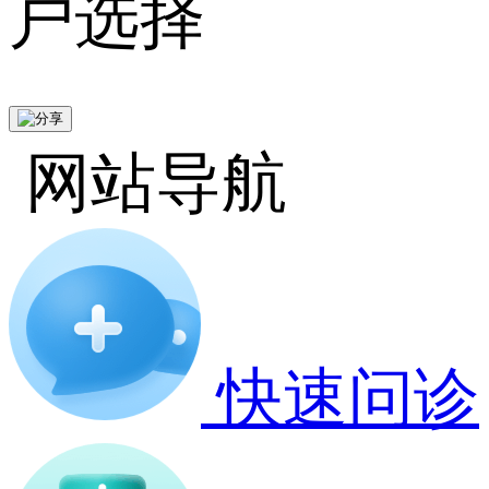
户选择
网站导航
快速问诊