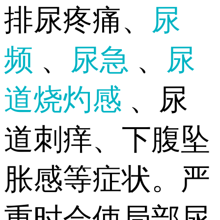
排尿疼痛、
尿
频
、
尿急
、
尿
道烧灼感
、尿
道刺痒、下腹坠
胀感等症状。严
重时会使局部尿