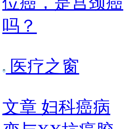
位癌，是宫颈癌
吗？
医疗之窗
文章
妇科癌病