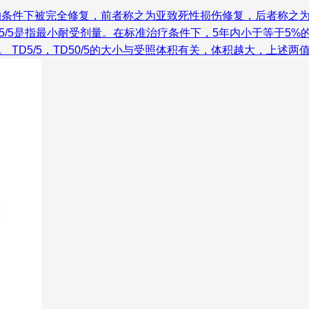
的条件下被完全修复，前者称之为亚致死性损伤修复，后者称之为
/5是指最小耐受剂量。在标准治疗条件下，5年内小于等于5%的
TD5/5，TD50/5的大小与受照体积有关，体积越大，上述两