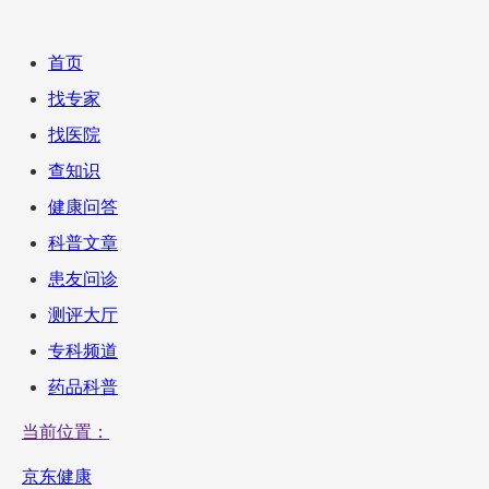
首页
找专家
找医院
查知识
健康问答
科普文章
患友问诊
测评大厅
专科频道
药品科普
当前位置：
京东健康