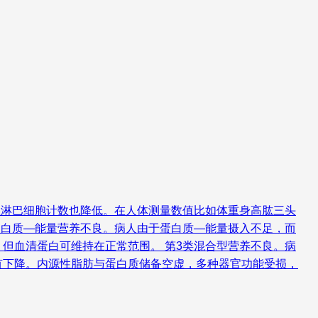
总淋巴细胞计数也降低。在人体测量数值比如体重身高肱三头
蛋白质—能量营养不良。病人由于蛋白质—能量摄入不足，而
但血清蛋白可维持在正常范围。 第3类混合型营养不良。病
有下降。内源性脂肪与蛋白质储备空虚，多种器官功能受损，