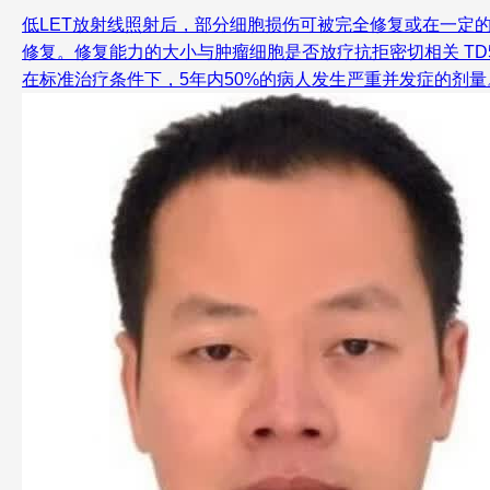
低LET放射线照射后，部分细胞损伤可被完全修复或在一定
修复。修复能力的大小与肿瘤细胞是否放疗抗拒密切相关 TD5
在标准治疗条件下，5年内50%的病人发生严重并发症的剂量。 