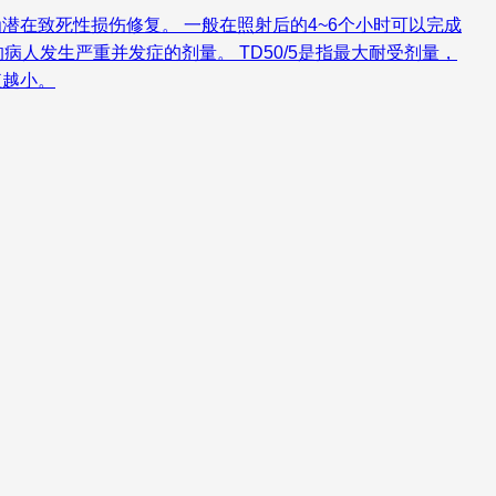
潜在致死性损伤修复。 一般在照射后的4~6个小时可以完成
病人发生严重并发症的剂量。 TD50/5是指最大耐受剂量，
值越小。