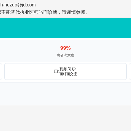
zuo@jd.com
都不能替代执业医师当面诊断，请谨慎参阅。
99%
患者满意度
视频问诊
面对面交流