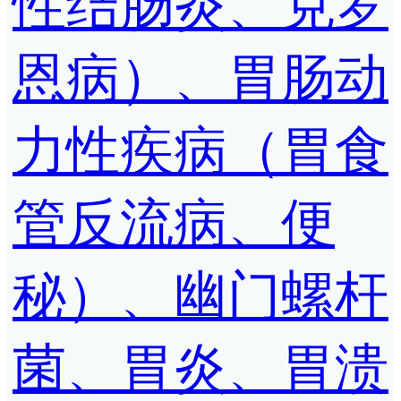
性结肠炎、克罗
恩病）、胃肠动
力性疾病（胃食
管反流病、便
秘）、幽门螺杆
菌、胃炎、胃溃