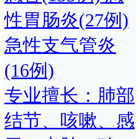
性胃肠炎(27例)
急性支气管炎
(16例)
专业擅长：肺部
结节、咳嗽、感