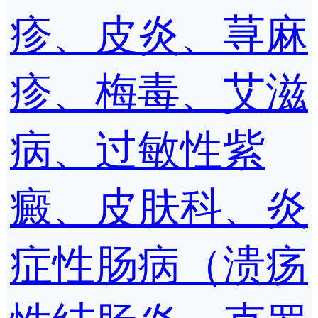
疹、皮炎、荨麻
疹、梅毒、艾滋
病、过敏性紫
癜、皮肤科、炎
症性肠病（溃疡