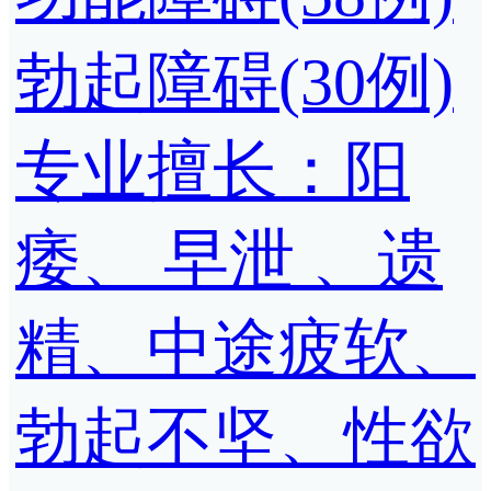
勃起障碍(30例)
专业擅长：阳
痿、 早泄 、遗
精、中途疲软、
勃起不坚、性欲