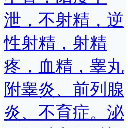
泄，不射精，逆
性射精，射精
疼，血精，睾丸
附睾炎、前列腺
炎、不育症。泌