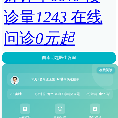
诊量
1243
在线
问诊
0元起
向李明超医生咨询
在线问诊
33万+
名专业医生 |
60秒
内快速接诊
实时:
刘**
咨询了喉咙痛问题
2分钟前
李**
咨询了湿疹问题
5分钟前
张**
咨询了
专科问诊
快速响应
隐私保护