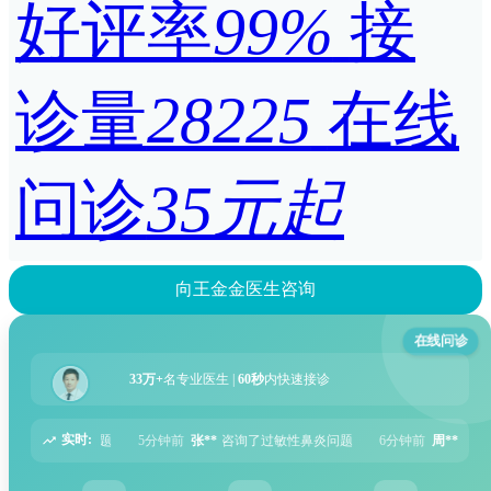
好评率
99%
接
诊量
28225
在线
问诊
35元起
向王金金医生咨询
在线问诊
33万+
名专业医生 |
60秒
内快速接诊
实时:
咨询了过敏性鼻炎问题
6分钟前
周**
咨询了胃痛问题
8分钟前
王**
咨询了