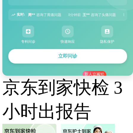
实时:
题
8分钟前
王**
咨询了头痛问题
12分钟前
刘**
咨询了腹泻问题
15分钟
专科问诊
快速响应
隐私保护
立即问诊
京东到家快检 3
小时出报告