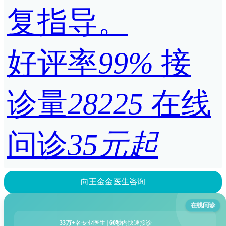
复指导。
好评率
99%
接
诊量
28225
在线
问诊
35元起
向王金金医生咨询
在线问诊
33万+
名专业医生 |
60秒
内快速接诊