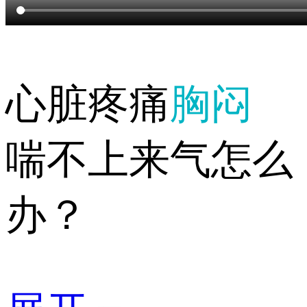
心脏疼痛
胸闷
喘不上来气怎么
办？