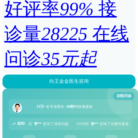
好评率
99%
接
诊量
28225
在线
问诊
35元起
向王金金医生咨询
在线问诊
33万+
名专业医生 |
60秒
内快速接诊
实时:
问题
5分钟前
张**
咨询了过敏性鼻炎问题
6分钟前
周**
咨询了胃痛问题