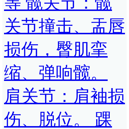
等 髋关节：髋
关节撞击、盂唇
损伤，臀肌挛
缩、弹响髋。
肩关节：肩袖损
伤、脱位。 踝