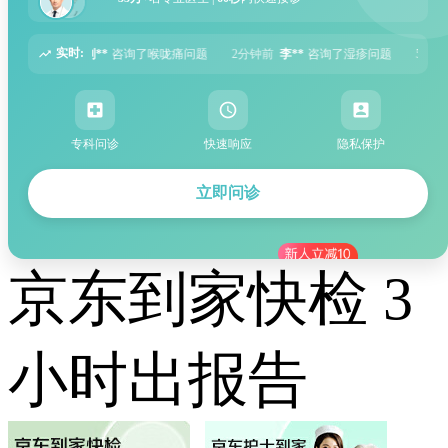
实时:
问题
2分钟前
李**
咨询了湿疹问题
5分钟前
张**
咨询了过敏性鼻炎问题
专科问诊
快速响应
隐私保护
立即问诊
京东到家快检 3
小时出报告