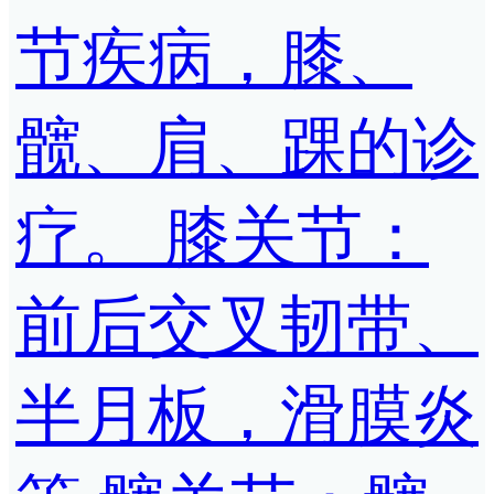
节疾病，膝、
髋、肩、踝的诊
疗。 膝关节：
前后交叉韧带、
半月板，滑膜炎