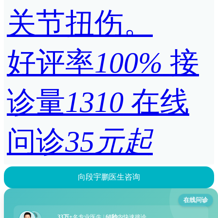
关节扭伤。
好评率
100%
接
诊量
1310
在线
问诊
35元起
向段宇鹏医生咨询
在线问诊
33万+
名专业医生 |
60秒
内快速接诊