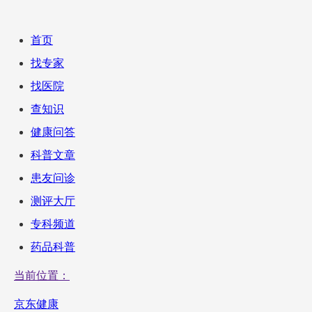
首页
找专家
找医院
查知识
健康问答
科普文章
患友问诊
测评大厅
专科频道
药品科普
当前位置：
京东健康