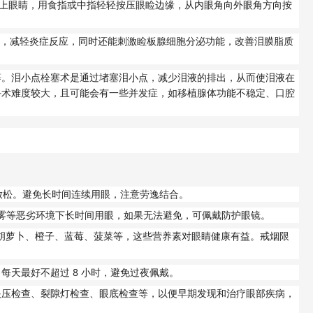
上眼睛，用食指或中指轻轻按压眼睑边缘，从内眼角向外眼角方向按
，减轻炎症反应，同时还能刺激睑板腺细胞分泌功能，改善泪膜脂质
等。泪小点栓塞术是通过堵塞泪小点，减少泪液的排出，从而使泪液在
手术难度较大，且可能会有一些并发症，如移植腺体功能不稳定、口腔
放松。避免长时间连续用眼，注意劳逸结合。
雾等恶劣环境下长时间用眼，如果无法避免，可佩戴防护眼镜。
胡萝卜、橙子、蓝莓、菠菜等，这些营养素对眼睛健康有益。戒烟限
8
，每天最好不超过
小时，避免过夜佩戴。
眼压检查、裂隙灯检查、眼底检查等，以便早期发现和治疗眼部疾病，