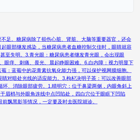
对不足。糖尿病除了损伤心脏、肾脏、大脑等重要器官，还会
引起眼部继发感染，当糖尿病患者血糖控制欠佳时，眼睛就容
甚至失明。3.青光眼：糖尿病患者继发青光眼，会出现眼
、眼痒、刺痛、畏光、晨起睁眼困难。6.白内障：视力明显下
蓝莓：蓝莓中的花青素抗氧化能力强，可以保护视网膜细胞。
眼睛对暗处光线的适应能力。3.枸杞决明子茶：可以改善眼部
循环、消除眼部疲劳。1.晴明穴：位于鼻梁两侧，内眼角斜上
位于眉梢与外眼角连线中点凹陷处，四白穴位于眼眶下凹陷
眼前飘黑影等情况，一定要及时去医院就诊。