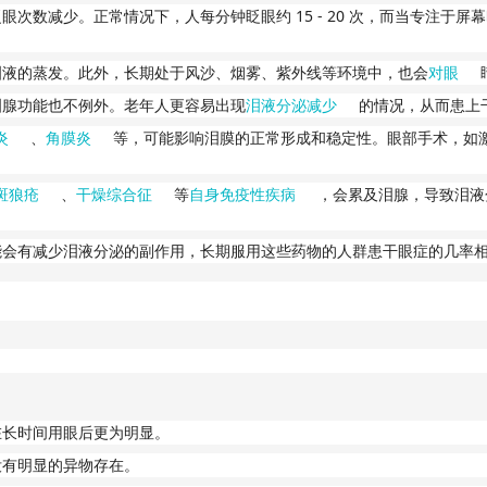
15 - 20
眨眼次数减少。正常情况下，人每分钟眨眼约
次，而当专注于屏幕
泪液的蒸发。此外，长期处于风沙、烟雾、紫外线等环境中，也会
对眼
泪腺功能也不例外。老年人更容易出现
泪液分泌减少
的情况，从而患上
炎
、
角膜炎
等，可能影响泪膜的正常形成和稳定性。眼部手术，如
斑狼疮
、
干燥综合征
等
自身免疫性疾病
，会累及泪腺，导致泪液
能会有减少泪液分泌的副作用，长期服用这些药物的人群患干眼症的几率
在长时间用眼后更为明显。
没有明显的异物存在。