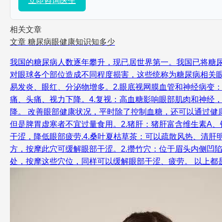
立即咨询医生
相关文章
文章
糖尿病眼健康知识知多少
我国的糖尿病人数逐年攀升，现已居世界第一。我国已将糖
对眼球各个部位造成不同程度损害，这些统称为糖尿病相关眼
易发炎、眼红、分泌物增多。2.眼底视网膜血管和神经病变
痛、头痛、视力下降。4.复视：高血糖影响眼部肌肉和神经
降。 改善眼部健康状况，平时除了控制血糖，还可以通过健
但是脾胃虚寒者不宜过量食用。2.猪肝：猪肝富含维生素A
干涩，降低眼部疲劳.4.桑叶夏枯草茶：可以疏散风热、清肝
方，按摩此穴可缓解眼部干涩。2.攒竹穴：位于眉头内侧凹
处，按摩这些穴位，同样可以缓解眼部干涩、疲劳。 以上都