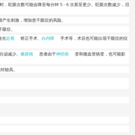
5 - 6
时，眨眼次数可能会降至每分钟
次甚至更少。眨眼次数减少，泪
睛产生刺激，增加患干眼症的风险。
干眼症。
激光
近视
矫正手术、
白内障
手术等，术后也可能出现干眼症的症
分泌减少。
糖尿病
患者由于
神经病
变和微血管病变，也可能影
相对较高。