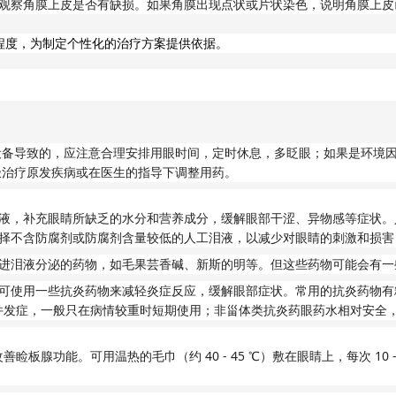
观察角膜上皮是否有缺损。如果角膜出现点状或片状染色，说明角膜上皮
程度，为制定个性化的治疗方案提供依据。
设备导致的，应注意合理安排用眼时间，定时休息，多眨眼；如果是环境
极治疗原发疾病或在医生的指导下调整用药。
液，补充眼睛所缺乏的水分和营养成分，缓解眼部干涩、异物感等症状。
择不含防腐剂或防腐剂含量较低的人工泪液，以减少对眼睛的刺激和损害
进泪液分泌的药物，如毛果芸香碱、新斯的明等。但这些药物可能会有一
可使用一些抗炎药物来减轻炎症反应，缓解眼部症状。常用的抗炎药物有
并发症，一般只在病情较重时短期使用；非甾体类抗炎药眼药水相对安全
40 - 45
10 
改善睑板腺功能。可用温热的毛巾（约
℃
）敷在眼睛上，每次