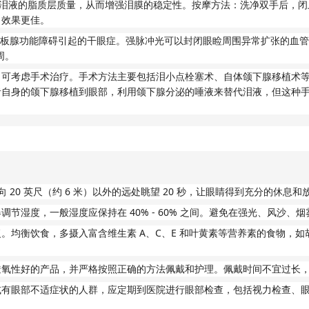
泪液的脂质层质量，从而增强泪膜的稳定性。按摩方法：洗净双手后，闭
，效果更佳。
板腺功能障碍引起的干眼症。强脉冲光可以封闭眼睑周围异常扩张的血管
周。
，可考虑手术治疗。手术方法主要包括泪小点栓塞术、自体颌下腺移植术
者自身的颌下腺移植到眼部，利用颌下腺分泌的唾液来替代泪液，但这种
20
6
20
向
英尺（约
米）以外的远处眺望
秒，让眼睛得到充分的休息和
40% - 60%
器调节湿度，一般湿度应保持在
之间。避免在强光、风沙、烟
A
C
E
复。均衡饮食，多摄入富含维生素
、
、
和叶黄素等营养素的食物，如
透氧性好的产品，并严格按照正确的方法佩戴和护理。佩戴时间不宜过长
或有眼部不适症状的人群，应定期到医院进行眼部检查，包括视力检查、