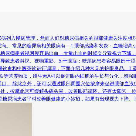
尿病列入慢病管理，然而人们对糖尿病相关的眼部健康关注度相
病。 常见的糖尿病相关眼病有：1.眼部感染和发炎：血糖增高
：糖尿病患者视网膜容易出血，大量出血的时候会导致视力下降，
，导致患者斜视、视物重影。5.干眼症：糖尿病患者容易眼部干涩
康饮食和中医茶饮进行调理，下面介绍几种常见的护眼良品。1.
、铁等营养物质，维生素A可以促进眼内细胞的生长与分化，增强
明目。 除此之外，还可以通过眼部周围穴位按摩来促进眼部血液
陷处，按摩此穴可缓解头痛头晕，改善眼部循环。还有太阳穴，
是糖尿病患者平时改善眼健康的小妙招，如果有出现视力下降、