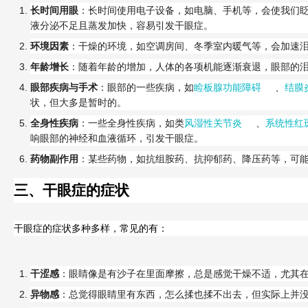
长时间用眼
：长时间使用电子设备，如电脑、手机等，会使我们
液分泌不足且蒸发加快，容易引发干眼症。
环境因素
：干燥的环境，如空调房间、冬季室内暖气等，会加速
年龄增长
：随着年龄的增加，人体的各项机能逐渐衰退，眼部的
眼部疾病与手术
：眼部的一些疾病，如
睑板腺功能障碍
、
结膜
状，但大多是暂时的。
全身性疾病
：一些全身性疾病，如类
风湿性关节炎
、
系统性红
响眼部的神经和血液循环，引发干眼症。
药物副作用
：某些药物，如抗组胺药、抗抑郁药、降压药等，可
三、干眼症的症状
干眼症的症状多种多样，常见的有：
干涩感
：眼睛像是有沙子在里面摩擦，总是感觉干燥不适，尤其
异物感
：总觉得眼睛里有东西，怎么揉也揉不出去，但实际上并