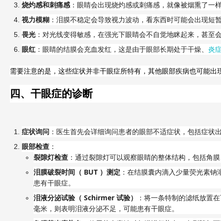
烧灼感和刺痛感
：眼睛会出现烧灼感或刺痛感，就像被烟熏了一
视力模糊
：泪膜不稳定会导致视力波动，看东西时可能会出现短
畏光
：对光线变得敏感，在强光下眼睛会不自觉地眯起来，甚至
眼红
：眼睛的结膜会充血发红，这是由于眼部长期处于干燥、
炎
需要注意的是，这些症状并非干眼症所特有，其他眼部疾病也可能出
四、干眼症的诊断
症状询问
：医生首先会详细询问患者的眼部不适症状，包括症状
眼部检查
：
裂隙灯检查
：通过裂隙灯可以观察眼睛的整体结构，包括角膜
BUT
泪膜破裂时间（
）测定
：在结膜囊内滴入少量荧光素钠
患有干眼症。
Schirmer
泪液分泌试验（
试验）
：将一条特制的滤纸放置在
毫米，则表明泪液分泌不足，可能患有干眼症。