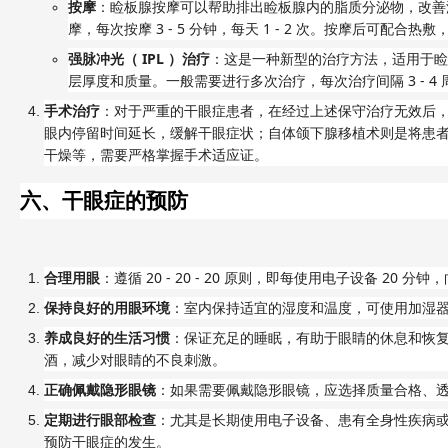
按摩
：睑板腺按摩可以帮助排出睑板腺内的脂质分泌物，改善
3 - 5
1 - 2
摩，每次按摩
分钟，每天
次。按摩后可配合热敷
IPL
强脉冲光（
）治疗
：这是一种新型的治疗方法，适用于睑
3 - 4
层厚度和质量。一般需要进行多次治疗，每次治疗间隔
手术治疗
：对于严重的干眼症患者，在经过上述保守治疗无效后
眼内停留时间延长，缓解干眼症状；自体颌下腺移植术则是将患
干燥等，需要严格掌握手术适应证。
六、干眼症的预防
20 - 20 - 20
20
合理用眼
：遵循
原则，即每使用电子设备
分钟，
保持良好的用眼环境
：室内保持适宜的湿度和温度，可使用加湿
养成良好的生活习惯
：保证充足的睡眠，有助于眼睛的休息和恢
酒，减少对眼睛的不良刺激。
正确佩戴隐形眼镜
：如果需要佩戴隐形眼镜，应选择质量合格、
定期进行眼部检查
：尤其是长期使用电子设备、患有全身性疾病
预防干眼症的发生。