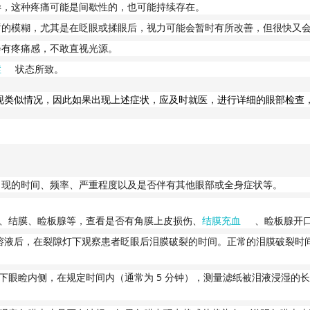
样，这种疼痛可能是间歇性的，也可能持续存在。
暂的模糊，尤其是在眨眼或揉眼后，视力可能会暂时有所改善，但很快又
会有疼痛感，不敢直视光源。
症
状态所致。
现类似情况，因此如果出现上述症状，应及时就医，进行详细的眼部检查
出现的时间、频率、严重程度以及是否伴有其他眼部或全身症状等。
、结膜、睑板腺等，查看是否有角膜上皮损伤、
结膜充血
、睑板腺开
溶液后，在裂隙灯下观察患者眨眼后泪膜破裂的时间。正常的泪膜破裂时
5
下眼睑内侧，在规定时间内（通常为
分钟），测量滤纸被泪液浸湿的长