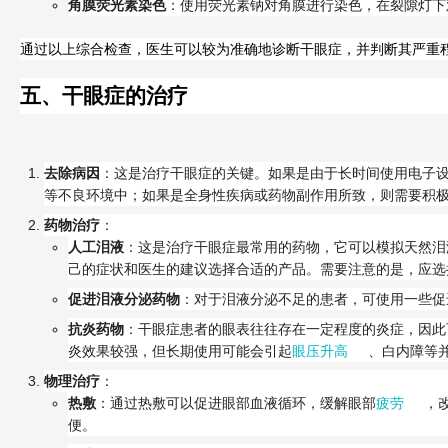
角膜荧光素染色
：使用荧光素钠对角膜进行染色，在裂隙灯下
通过以上综合检查，医生可以较为准确地诊断干眼症，并判断其严重
五、干眼症的治疗
去除病因
：这是治疗干眼症的关键。如果是由于长时间使用电子
等不良环境中；如果是全身性疾病或药物副作用所致，则需要积
药物治疗
：
人工泪液
：这是治疗干眼症最常用的药物，它可以模拟天然泪
己的症状和医生的建议选择合适的产品。需要注意的是，应选
促进泪液分泌药物
：对于泪液分泌不足的患者，可使用一些促
抗炎药物
：干眼症患者的眼表往往存在一定程度的炎症，因此
炎效果较强，但长期使用可能会引起
眼压升高
、白内障等
物理治疗
：
热敷
：通过热敷可以促进眼部血液循环，缓解眼部
疲劳
，
便。