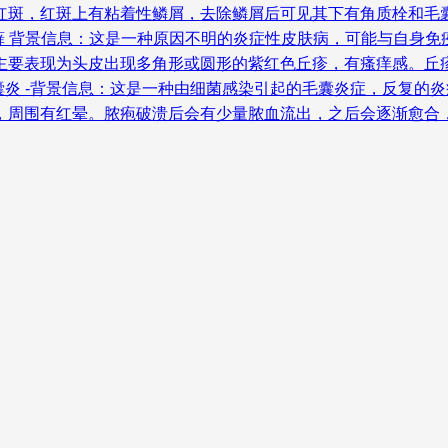
的红斑，红斑上有粘着性鳞屑，去除鳞屑后可见其下有角质栓和毛
苔藓 背景信息：这是一种原因不明的炎症性皮肤病，可能与自身
藓主要表现为头皮出现多角形或圆形的紫红色丘疹，有瘙痒感。丘
毛囊炎 -背景信息：这是一种由细菌感染引起的毛囊炎症，反复的
疱，周围有红晕。脓疱破溃后会有少量脓血流出，之后会逐渐愈合