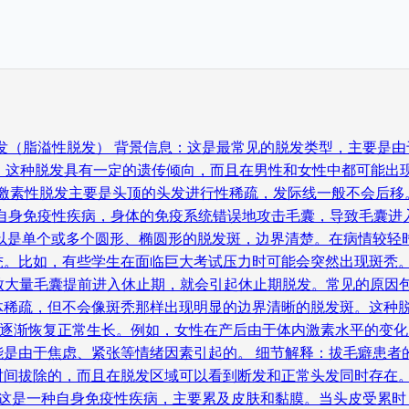
脱发（脂溢性脱发） 背景信息：这是最常见的脱发类型，主要是
。这种脱发具有一定的遗传倾向，而且在男性和女性中都可能出
雄激素性脱发主要是头顶的头发进行性稀疏，发际线一般不会后
一种自身免疫性疾病，身体的免疫系统错误地攻击毛囊，导致毛囊
可以是单个或多个圆形、椭圆形的脱发斑，边界清楚。在病情较轻
。比如，有些学生在面临巨大考试压力时可能会突然出现斑秃。 3
因素导致大量毛囊提前进入休止期，就会引起休止期脱发。常见的原
稀疏，但不会像斑秃那样出现明显的边界清晰的脱发斑。这种脱
逐渐恢复正常生长。例如，女性在产后由于体内激素水平的变化，
是由于焦虑、紧张等情绪因素引起的。 细节解释：拔毛癖患者
时间拔除的，而且在脱发区域可以看到断发和正常头发同时存在
景信：这是一种自身免疫性疾病，主要累及皮肤和黏膜。当头皮受累