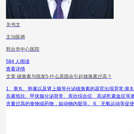
关书文
主治医师
邢台市中心医院
584 人阅读
查看详情
文章
雄激素与脱发5-什么原因会引起雄激素过高？
1、睾丸、卵巢以及肾上腺等分泌雄激素的器官出现异常:睾
岛素抵抗、甲状腺分泌异常、库欣综合症、高泌乳素血症等激
含量过高的食物或药物，如动物内脏等。 6、无氧运动等促