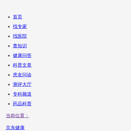
首页
找专家
找医院
查知识
健康问答
科普文章
患友问诊
测评大厅
专科频道
药品科普
当前位置：
京东健康