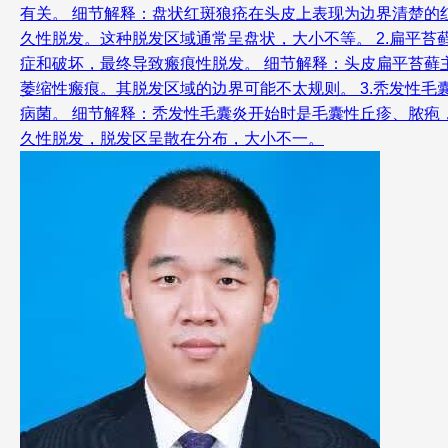
有关。 细节解释：盘状红斑狼疮在头皮上表现为边界清楚
久性脱发。这种脱发区域通常呈盘状，大小不等。 2.扁平
症和破坏，最终导致瘢痕性脱发。 细节解释：头皮扁平苔
萎缩性瘢痕。其脱发区域的边界可能不太规则。 3.秃发性
病菌。 细节解释：秃发性毛囊炎开始时是毛囊性丘疹、脓
久性脱发，脱发区呈散在分布，大小不一。