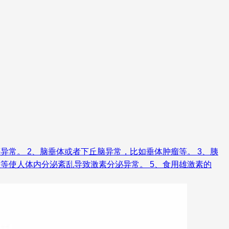
常。 2、脑垂体或者下丘脑异常，比如垂体肿瘤等。 3、胰
等使人体内分泌紊乱导致激素分泌异常。 5、食用雄激素的