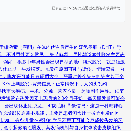
已有超过1.5亿名患者通过在线咨询获得帮助
由于雄激素（睾酮）在体内代谢后产生的双氢睾酮（DHT）导
现，不过男性更为常见。 细节解释：男性雄激素性脱发主要表
移。例如，很多中年男性会出现典型的地中海式脱发，就是雄激
进入休止期，头发脱落。其发病原因可能与遗传、情绪应激、内
时，脱发斑可能只有硬币大小，严重时整个头皮的头发甚至全
.休止期脱发 -背景信息：正常情况下，人的头发约
因包括重大疾病、手术、分娩、营养不良、药物副作用等。 细节
发通常在诱发因素出现后的2-3个月开始，每天脱发量可能会
会出现休止期脱发。 4.拔毛癖 背景信息：这是一种精神心
的脱发部位通常不规律，主要是患者习惯用手拔除毛发的区
。比如，有些儿童在紧张的学习环境下可能会养成拔头发的习
时，会引起瘢痕性脱发。其发病机制与自身抗体攻击皮肤组织