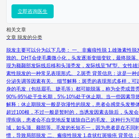
立即咨询医生
相关文章
文章
脱发的分类
脱发主要可以分为以下几类： 一、非瘢痕性脱 1.雄激素性
致的。DHT会使毛囊微小化，头发逐渐变细变软，最终脱落
现为额颞部发际线后移和头顶秃发，发际线呈“M”型。女性
素性脱发的一种常见表现形式。 2.斑秃 背景信息：这是
分泌失调等因素有关。 细节解释：斑秃的表现形式多样，
身的毛发（包括眉毛、睫毛等）都可能脱落，称为全秃或普秃
90%-95%处于生长期，5%-10%处于休止期。当一些
解释：休止期脱发一般是弥漫性的脱发，患者会感觉头发整体
超过100根，不过一般是暂时的，当诱发因素去除后，头发会
理疾病，患者会不自觉地反复拔除自己的毛发。这种行为可能
域，如头顶、额部等。毛发的长短不一，因为患者是在不同
惯，导致局部脱发 二、瘢痕性脱发 1.盘状红斑狼疮 背