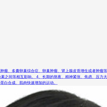
丸肿瘤、多囊卵巢综合症、卵巢肿瘤、肾上腺皮质增生或者肿瘤等异
素之间等相互影响。 4、长期的熬夜、精神紧张、焦虑、压力大
使蛋白合成、肌肉快速增加的运动。