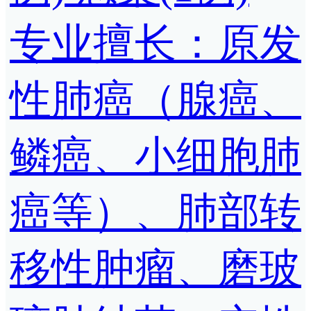
专业擅长：原发
性肺癌（腺癌、
鳞癌、小细胞肺
癌等）、肺部转
移性肿瘤、磨玻