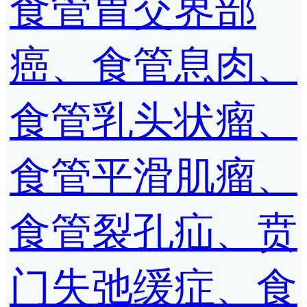
食管胃交界部
癌、食管息肉、
食管乳头状瘤、
食管平滑肌瘤、
食管裂孔疝、贲
门失弛缓症、食