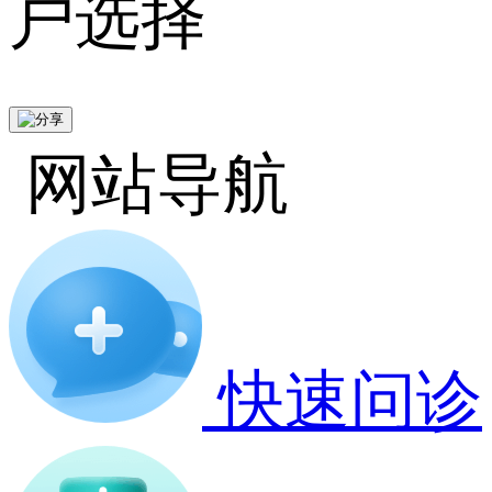
户选择
网站导航
快速问诊