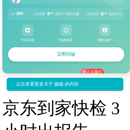
实时:
前
李**
咨询了湿疹问题
5分钟前
张**
咨询了过敏性鼻炎问题
6分钟前
周**
专科问诊
快速响应
隐私保护
立即问诊
点击查看更多关于 癫痫 的内容
京东到家快检 3