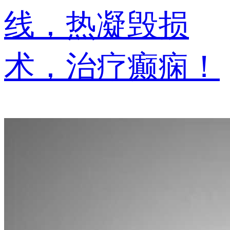
线，热凝毁损
术，治疗癫痫！