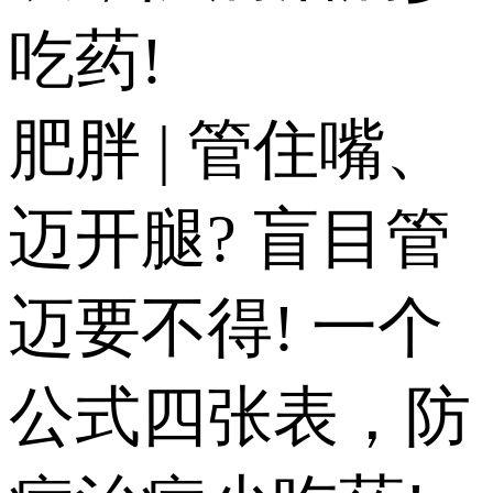
吃药!
肥胖 | 管住嘴、
迈开腿? 盲目管
迈要不得! 一个
公式四张表，防