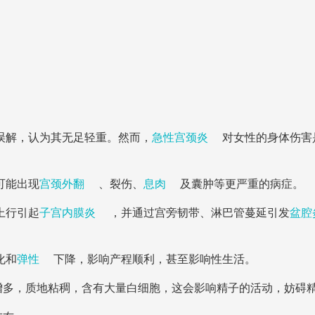
误解，认为其无足轻重。然而，
急性宫颈炎
对女性的身体伤害
可能出现
宫颈外翻
、裂伤、
息肉
及囊肿等更严重的病症。
上行引起
子宫内膜炎
，并通过宫旁韧带、淋巴管蔓延引发
盆腔
化和
弹性
下降，影响产程顺利，甚至影响性生活。
增多，质地粘稠，含有大量白细胞，这会影响精子的活动，妨碍