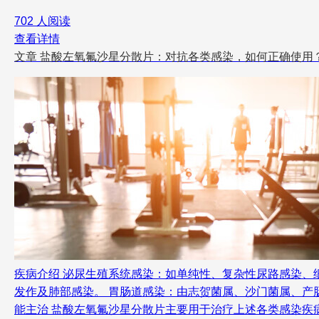
702 人阅读
查看详情
文章
盐酸左氧氟沙星分散片：对抗各类感染，如何正确使用
疾病介绍 泌尿生殖系统感染：如单纯性、复杂性尿路感染、
发作及肺部感染。 胃肠道感染：由志贺菌属、沙门菌属、产肠
能主治 盐酸左氧氟沙星分散片主要用于治疗上述各类感染疾