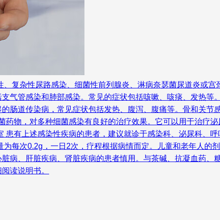
纯性、复杂性尿路感染、细菌性前列腺炎、淋病奈瑟菌尿道炎或宫
括支气管感染和肺部感染。常见的症状包括咳嗽、咳痰、发热等
起的肠道传染病，常见症状包括发热、腹泻、腹痛等。骨和关节
抗菌药物，对多种细菌感染有良好的治疗效果。它可以用于治疗
室 患有上述感染性疾病的患者，建议就诊于感染科、泌尿科、呼
为每次0.2g，一日2次，疗程根据病情而定。儿童和老年人的
脏病、肝脏疾病、肾脏疾病的患者慎用。与茶碱、抗凝血药、糖
细阅读说明书。