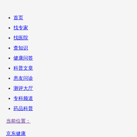
首页
找专家
找医院
查知识
健康问答
科普文章
患友问诊
测评大厅
专科频道
药品科普
当前位置：
京东健康