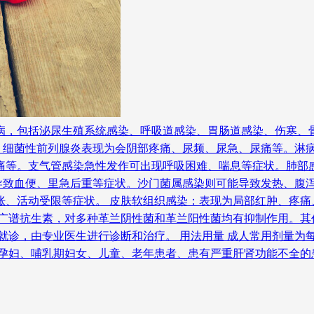
病，包括泌尿生殖系统感染、呼吸道感染、胃肠道感染、伤寒、
。细菌性前列腺炎表现为会阴部疼痛、尿频、尿急、尿痛等。淋
痛等。支气管感染急性发作可出现呼吸困难、喘息等症状。肺部
致血便、里急后重等症状。沙门菌属感染则可能导致发热、腹泻
胀、活动受限等症状。 皮肤软组织感染：表现为局部红肿、疼痛
种广谱抗生素，对多种革兰阴性菌和革兰阳性菌均有抑制作用。其
就诊，由专业医生进行诊断和治疗。 用法用量 成人常用剂量为每
。孕妇、哺乳期妇女、儿童、老年患者、患有严重肝肾功能不全的