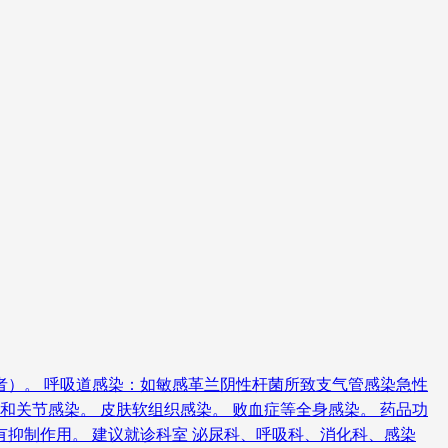
者）。 呼吸道感染：如敏感革兰阴性杆菌所致支气管感染急性
和关节感染。 皮肤软组织感染。 败血症等全身感染。 药品功
抑制作用。 建议就诊科室 泌尿科、呼吸科、消化科、感染