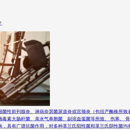
？
细菌性前列腺炎、淋病奈瑟菌尿道炎或宫颈炎（包括产酶株所致
毒素大肠杆菌、亲水气单胞菌、副溶血弧菌等所致。 伤寒。 骨
病，具有广谱抗菌作用，对多种革兰氏阳性菌和革兰氏阴性菌均有