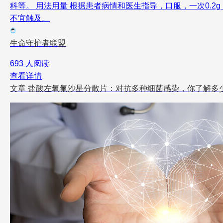
科等。 用法用量 根据患者病情和医生指导，口服，一次0.2
不宜触及。
生命守护者联盟
693 人阅读
查看详情
文章
盐酸左氧氟沙星分散片：对抗多种细菌感染，你了解多