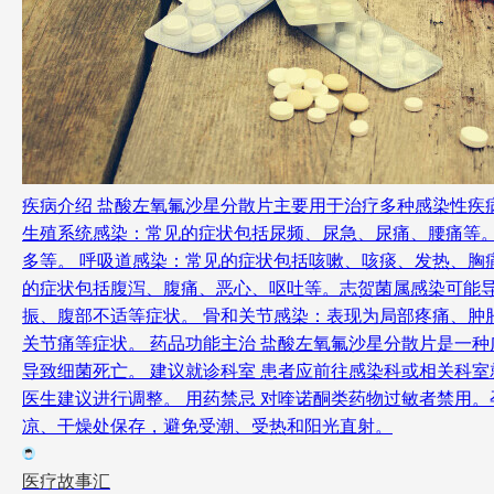
疾病介绍 盐酸左氧氟沙星分散片主要用于治疗多种感染性疾
生殖系统感染：常见的症状包括尿频、尿急、尿痛、腰痛等
多等。 呼吸道感染：常见的症状包括咳嗽、咳痰、发热、胸
的症状包括腹泻、腹痛、恶心、呕吐等。志贺菌属感染可能导
振、腹部不适等症状。 骨和关节感染：表现为局部疼痛、肿
关节痛等症状。 药品功能主治 盐酸左氧氟沙星分散片是一
导致细菌死亡。 建议就诊科室 患者应前往感染科或相关科室
医生建议进行调整。 用药禁忌 对喹诺酮类药物过敏者禁用
凉、干燥处保存，避免受潮、受热和阳光直射。
医疗故事汇