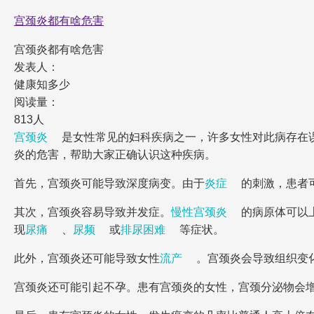
宫颈炎都有啥危害
宫颈炎都有啥危害
发表人：
健康知多少
阅读量：
813人
宫颈炎
是女性常见的妇科疾病之一，许多女性对此病存在
炎的危害，帮助大家正确认识这种疾病。
首先，宫颈炎可能导致深度病变。由于
炎症
的刺激，患者
其次，宫颈炎容易导致并发症。
慢性宫颈炎
的病原体可以
现
尿痛
、
尿频
或
排尿困难
等症状。
此外，宫颈炎还可能导致女性
流产
。宫颈炎会导致组织变
宫颈炎还可能引起不孕。患有宫颈炎的女性，宫颈分泌物会