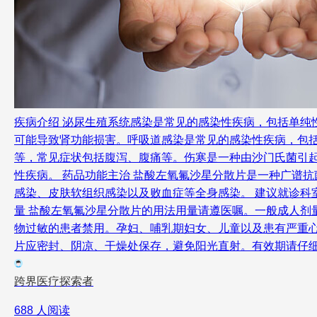
疾病介绍 泌尿生殖系统感染是常见的感染性疾病，包括单
可能导致肾功能损害。呼吸道感染是常见的感染性疾病，包
等，常见症状包括腹泻、腹痛等。伤寒是一种由沙门氏菌引
性疾病。 药品功能主治 盐酸左氧氟沙星分散片是一种广谱
感染、皮肤软组织感染以及败血症等全身感染。 建议就诊科
量 盐酸左氧氟沙星分散片的用法用量请遵医嘱。一般成人剂量
物过敏的患者禁用。孕妇、哺乳期妇女、儿童以及患有严重心
片应密封、阴凉、干燥处保存，避免阳光直射。有效期请仔
跨界医疗探索者
688 人阅读