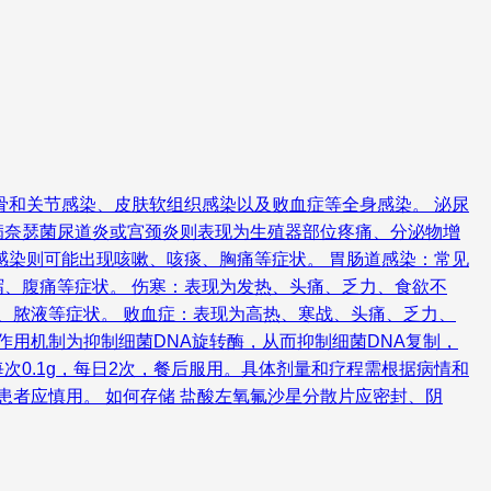
骨和关节感染、皮肤软组织感染以及败血症等全身感染。 泌尿
病奈瑟菌尿道炎或宫颈炎则表现为生殖器部位疼痛、分泌物增
感染则可能出现咳嗽、咳痰、胸痛等症状。 胃肠道感染：常见
、腹痛等症状。 伤寒：表现为发热、头痛、乏力、食欲不
、脓液等症状。 败血症：表现为高热、寒战、头痛、乏力、
作用机制为抑制细菌DNA旋转酶，从而抑制细菌DNA复制，
次0.1g，每日2次，餐后服用。具体剂量和疗程需根据病情和
患者应慎用。 如何存储 盐酸左氧氟沙星分散片应密封、阴