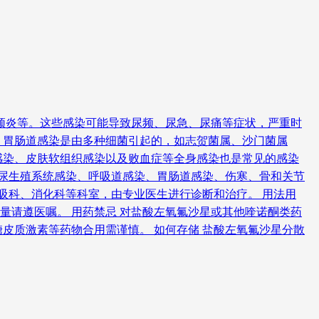
颈炎等。这些感染可能导致尿频、尿急、尿痛等症状，严重时
。胃肠道感染是由多种细菌引起的，如志贺菌属、沙门菌属
感染、皮肤软组织感染以及败血症等全身感染也是常见的感染
泌尿生殖系统感染、呼吸道感染、胃肠道感染、伤寒、骨和关节
吸科、消化科等科室，由专业医生进行诊断和治疗。 用法用
剂量请遵医嘱。 用药禁忌 对盐酸左氧氟沙星或其他喹诺酮类药
皮质激素等药物合用需谨慎。 如何存储 盐酸左氧氟沙星分散