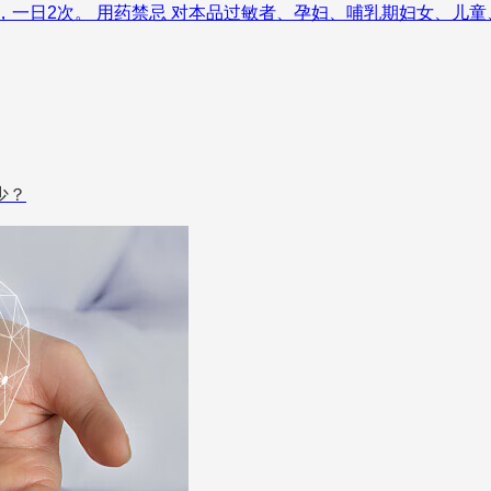
g，一日2次。 用药禁忌 对本品过敏者、孕妇、哺乳期妇女、儿
少？