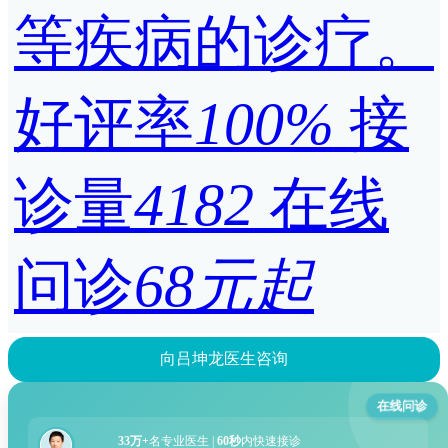
等疾病的诊疗。
好评率
100%
接
诊量
4182
在线
问诊
68元起
向吕坤龙医生咨询
在线问诊
33万+
名专业医生 |
60秒
内快速接诊