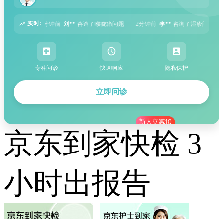
实时:
询了喉咙痛问题
2分钟前
李**
咨询了湿疹问题
5分钟前
张**
咨询了过敏性
专科问诊
快速响应
隐私保护
立即问诊
京东到家快检 3
小时出报告