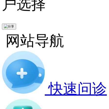
户选择
网站导航
快速问诊