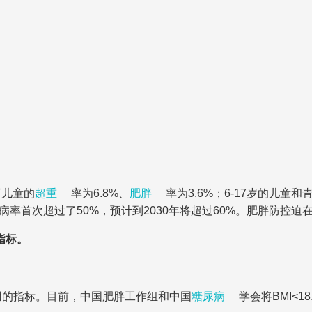
下儿童的
超重
率为6.8%、
肥胖
率为3.6%；6-17岁的儿童和
的患病率首次超过了50%，预计到2030年将超过60%。肥胖防
指标。
最常用的指标。目前，中国肥胖工作组和中国
糖尿病
学会将BMI<18.