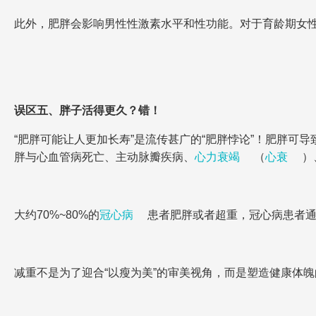
此外，肥胖会影响男性性激素水平和性功能。对于育龄期女
误区五、胖子活得更久？错！
“肥胖可能让人更加长寿”是流传甚广的“肥胖悖论”！肥胖
胖与心血管病死亡、主动脉瓣疾病、
心力衰竭
（
心衰
）
大约70%~80%的
冠心病
患者肥胖或者超重，冠心病患者
减重不是为了迎合“以瘦为美”的审美视角，而是塑造健康体