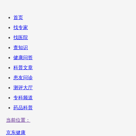
首页
找专家
找医院
查知识
健康问答
科普文章
患友问诊
测评大厅
专科频道
药品科普
当前位置：
京东健康