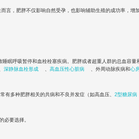
性而言，肥胖不仅影响自然受孕，也影响辅助生殖的成功率，增
可导致睡眠呼吸暂停和血栓栓塞疾病。肥胖或者超重人群的总血容
、
深静脉血栓形成
、
高血压性心脏病
、外周动脉疾病和
心
通常有多种肥胖相关的共病和不良并发症（如高血压、
2型糖尿病
魄的必要选择。