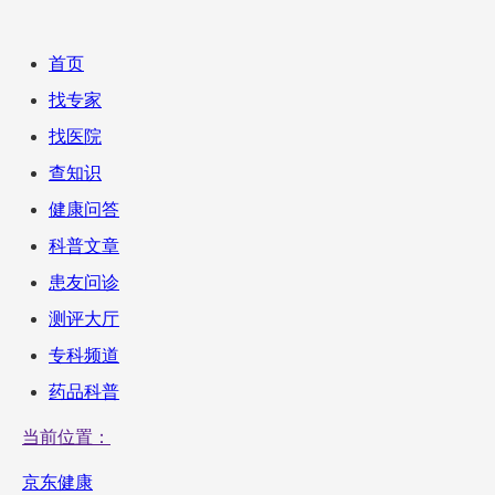
首页
找专家
找医院
查知识
健康问答
科普文章
患友问诊
测评大厅
专科频道
药品科普
当前位置：
京东健康