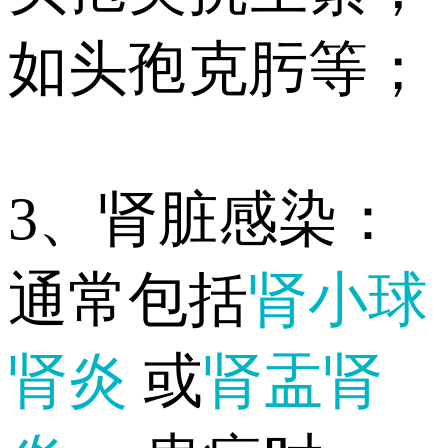
如头孢克肟等；
3、肾脏感染：
通常包括
肾小球
肾炎
或
肾盂肾