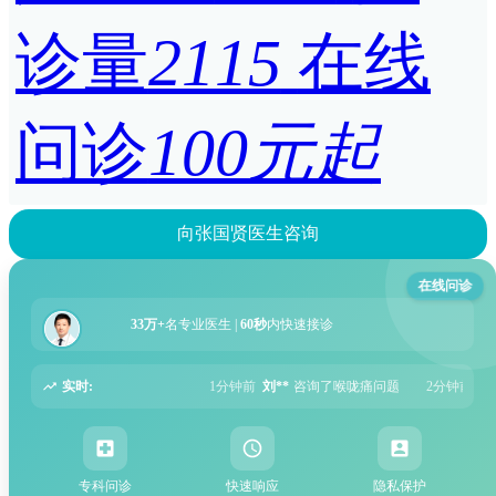
诊量
2115
在线
问诊
100元起
向张国贤医生咨询
在线问诊
33万+
名专业医生 |
60秒
内快速接诊
实时:
1分钟前
刘**
咨询了喉咙痛问题
2分钟前
李**
咨询了湿疹问题
5分钟前
张
专科问诊
快速响应
隐私保护