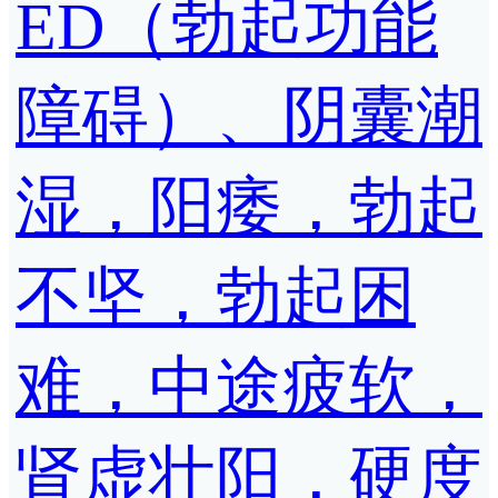
ED（勃起功能
障碍）、阴囊潮
湿，阳痿，勃起
不坚，勃起困
难，中途疲软，
肾虚壮阳，硬度