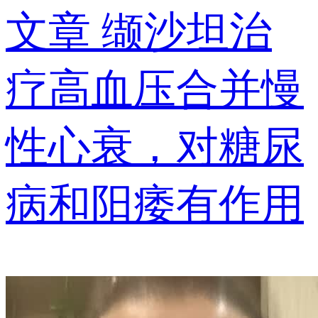
文章
缬沙坦治
疗高血压合并慢
性心衰，对糖尿
病和阳痿有作用