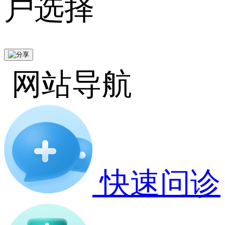
户选择
网站导航
快速问诊