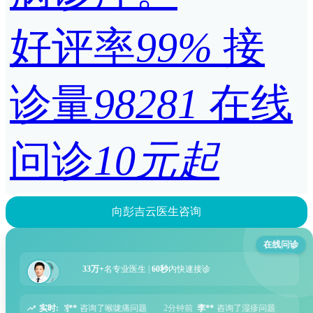
好评率
99%
接
诊量
98281
在线
问诊
10元起
向彭吉云医生咨询
在线问诊
33万+
名专业医生 |
60秒
内快速接诊
实时:
题
2分钟前
李**
咨询了湿疹问题
5分钟前
张**
咨询了过敏性鼻炎问题
6