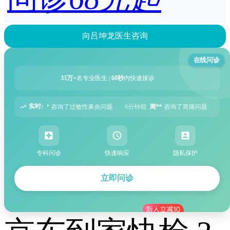
向吕坤龙医生咨询
在线问诊
33万+
名专业医生 |
60秒
内快速接诊
实时:
鼻炎问题
6分钟前
周**
咨询了胃痛问题
8分钟前
王**
咨询了头痛问题
专科问诊
快速响应
隐私保护
立即问诊