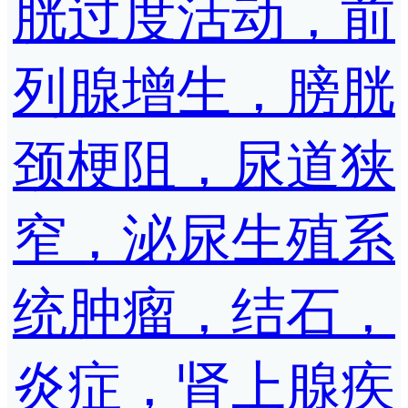
胱过度活动，前
列腺增生，膀胱
颈梗阻，尿道狭
窄，泌尿生殖系
统肿瘤，结石，
炎症，肾上腺疾