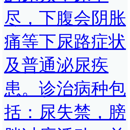
尽，下腹会阴胀
痛等下尿路症状
及普通泌尿疾
患。诊治病种包
括：尿失禁，膀