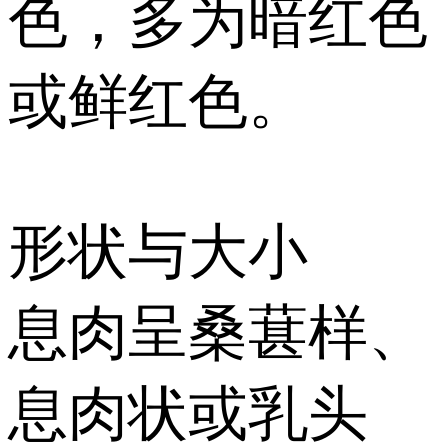
色，多为暗红色
或鲜红色。
形状与大小
息肉呈桑葚样、
息肉状或乳头