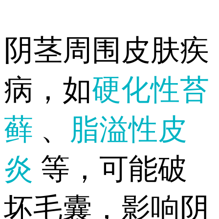
阴茎周围皮肤疾
病，如
硬化性苔
藓
、
脂溢性皮
炎
等，可能破
坏毛囊，影响阴