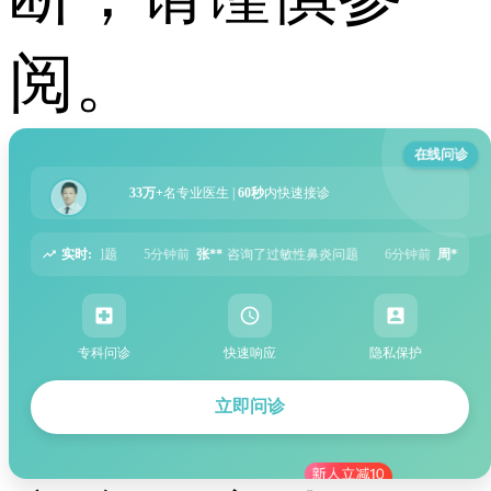
阅。
在线问诊
33万+
名专业医生 |
60秒
内快速接诊
实时:
前
张**
咨询了过敏性鼻炎问题
6分钟前
周**
咨询了胃痛问题
8分钟前
王**
专科问诊
快速响应
隐私保护
立即问诊