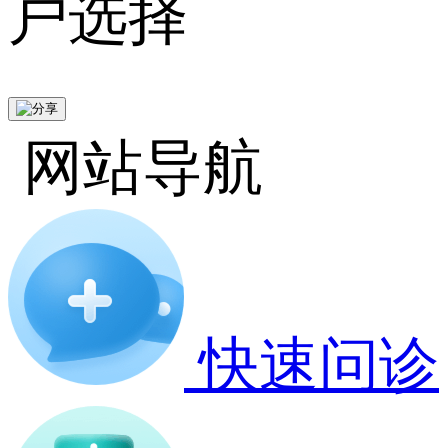
户选择
网站导航
快速问诊