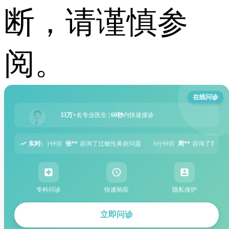
断，请谨慎参
阅。
在线问诊
33万+
名专业医生 |
60秒
内快速接诊
实时:
询了过敏性鼻炎问题
6分钟前
周**
咨询了胃痛问题
8分钟前
王**
咨询了头
专科问诊
快速响应
隐私保护
立即问诊