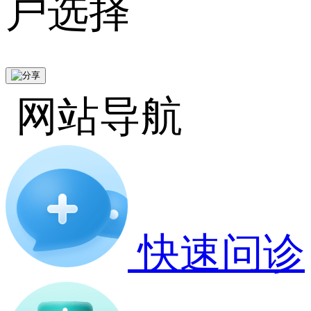
户选择
网站导航
快速问诊