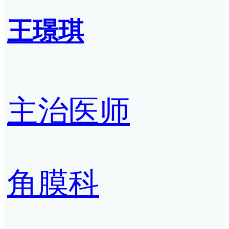
王璟琪
主治医师
角膜科