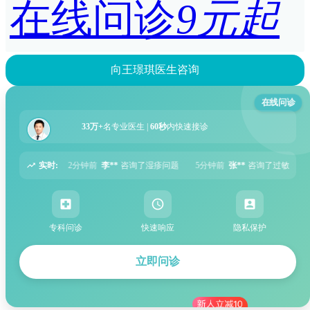
在线问诊
9元起
向王璟琪医生咨询
在线问诊
33万+
名专业医生 |
60秒
内快速接诊
实时:
咨询了湿疹问题
5分钟前
张**
咨询了过敏性鼻炎问题
6分钟前
周**
咨询了
专科问诊
快速响应
隐私保护
立即问诊