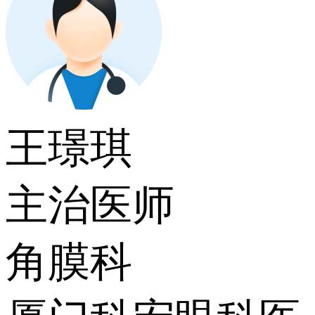
王璟琪
主治医师
角膜科