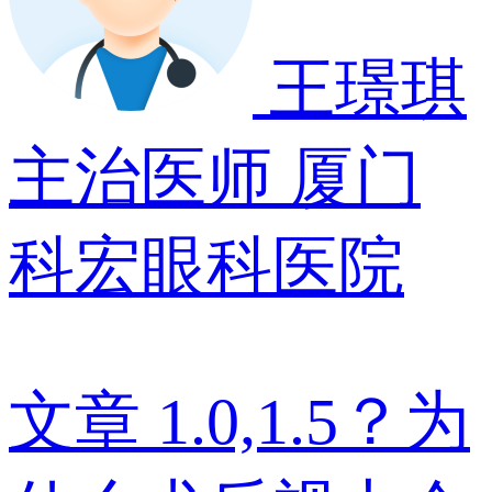
王璟琪
主治医师
厦门
科宏眼科医院
文章
1.0,1.5？为