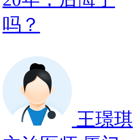
吗？
王璟琪