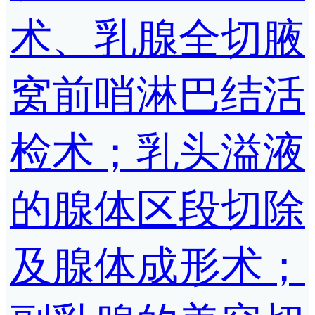
术、乳腺全切腋
窝前哨淋巴结活
检术；乳头溢液
的腺体区段切除
及腺体成形术；