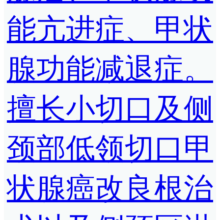
能亢进症、甲状
腺功能减退症。
擅长小切口及侧
颈部低领切口甲
状腺癌改良根治