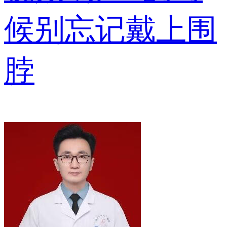
候别忘记戴上围
脖