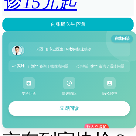
诊
15元起
向张腾医生咨询
在线问诊
33万+
名专业医生 |
60秒
内快速接诊
实时:
咙痛问题
2分钟前
李**
咨询了湿疹问题
5分钟前
张**
咨询了过敏性鼻炎问题
专科问诊
快速响应
隐私保护
立即问诊