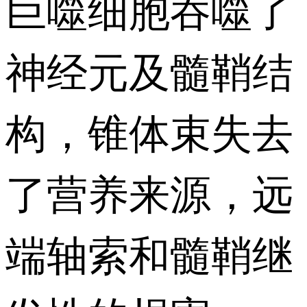
巨噬细胞吞噬了
神经元及髓鞘结
构，锥体束失去
了营养来源，远
端轴索和髓鞘继