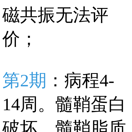
磁共振无法评
价；
第2期
：病程4-
14周。髓鞘蛋白
破坏，髓鞘脂质