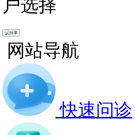
户选择
网站导航
快速问诊