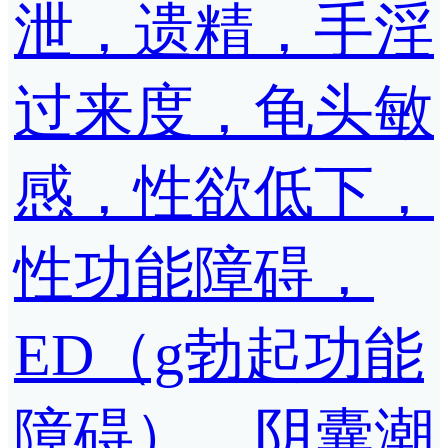
泄，遗精，手淫
过来度，龟头敏
感，性欲低下，
性功能障碍，
ED（g勃起功能
障碍）、阴囊潮