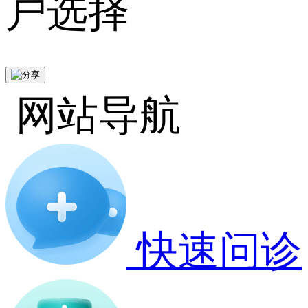
户选择
网站导航
快速问诊