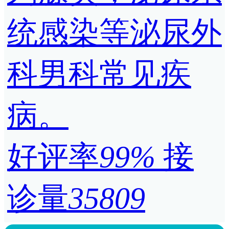
统感染等泌尿外
科男科常见疾
病。
好评率
99%
接
诊量
35809