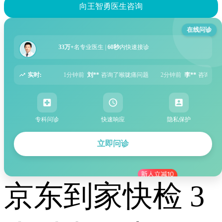
向王智勇医生咨询
在线问诊
33万+
名专业医生 |
60秒
内快速接诊
实时:
**
咨询了喉咙痛问题
2分钟前
李**
咨询了湿疹问题
5分钟前
张**
咨询了过
专科问诊
快速响应
隐私保护
立即问诊
京东到家快检 3