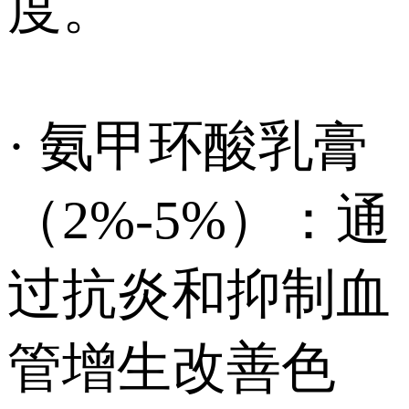
度。
· 氨甲环酸乳膏
（2%-5%）：通
过抗炎和抑制血
管增生改善色