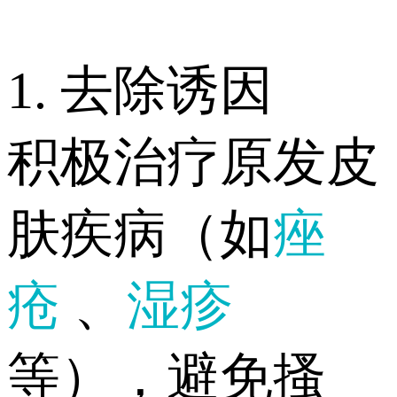
1. 去除诱因
积极治疗原发皮
肤疾病（如
痤
疮
、
湿疹
等），避免搔