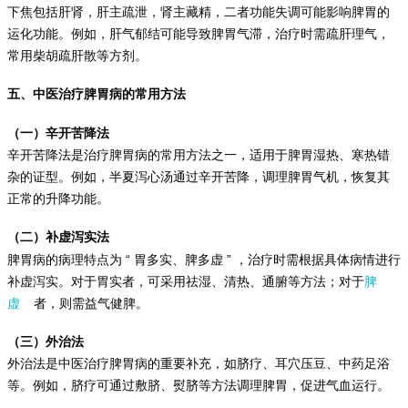
下焦包括肝肾，肝主疏泄，肾主藏精，二者功能失调可能影响脾胃的
运化功能。例如，肝气郁结可能导致脾胃气滞，治疗时需疏肝理气，
常用柴胡疏肝散等方剂。
五、中医治疗脾胃病的常用方法
（一）辛开苦降法
辛开苦降法是治疗脾胃病的常用方法之一，适用于脾胃湿热、寒热错
杂的证型。例如，半夏泻心汤通过辛开苦降，调理脾胃气机，恢复其
正常的升降功能。
（二）补虚泻实法
“
”
脾胃病的病理特点为
胃多实、脾多虚
，治疗时需根据具体病情进行
补虚泻实。对于胃实者，可采用祛湿、清热、通腑等方法；对于
脾
虚
者，则需益气健脾。
（三）外治法
外治法是中医治疗脾胃病的重要补充，如脐疗、耳穴压豆、中药足浴
等。例如，脐疗可通过敷脐、熨脐等方法调理脾胃，促进气血运行。