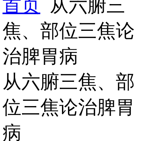
首页
从六腑三
焦、部位三焦论
治脾胃病
从六腑三焦、部
位三焦论治脾胃
病