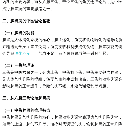
内科的重要内容，而从六腑三焦、部位三焦的角度进行论治，是中医
治疗脾胃病的重要思路之一。
二、脾胃病的中医理论基础
（一）脾胃的功能
脾胃是人体消化系统的核心，脾主运化，负责将食物转化为精微物质
并输送到全身；胃主受纳，负责接收和初步消化食物。脾胃功能失调
会导致
消化不良
、气血不足、营养吸收障碍等一系列问题。
（二）三焦的理论
三焦是中医六腑之一，分为上焦、中焦和下焦。中焦主要包含脾胃，
是人体气机升降的枢纽，负责气血的生成和输布。三焦的功能失调会
影响脾胃的正常运作，导致气机不畅、水液代谢紊乱等问题。
三、从六腑三焦论治脾胃病
（一）中焦脾胃的病理特点
中焦脾胃是气机升降的核心，脾胃功能失调常表现为气机升降失常，
如胃气上逆、脾气不升等。治疗时需调理气机，恢复脾胃的正常升降