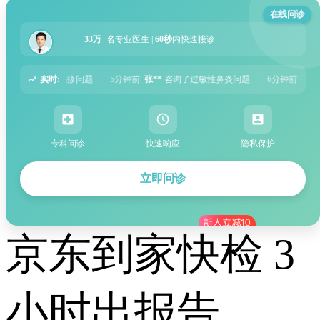
在线问诊
33万+
名专业医生 |
60秒
内快速接诊
实时:
前
张**
咨询了过敏性鼻炎问题
6分钟前
周**
咨询了胃痛问题
8分钟前
王**
专科问诊
快速响应
隐私保护
立即问诊
京东到家快检 3
小时出报告