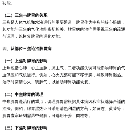
功能。
（二）三焦与脾胃的关系
三焦是人体气机和水液运行的重要通道，脾胃作为中焦的核心脏腑，
其功能与三焦的气化功能密切相关。脾胃病的治疗需重视三焦的疏通
与调理，以恢复脾胃的运化功能。
四、从部位三焦论治脾胃病
（一）上焦对脾胃的影响
上焦包括心肺，心主血脉，肺主气，二者功能失调可能影响脾胃的气
血供应和气机运行。例如，心火亢盛可能下移于脾，导致脾胃湿热。
治疗时需清心火、调肺气，以辅助脾胃功能恢复。
（二）中焦脾胃的调理
中焦脾胃是治疗的重点，调理脾胃需根据具体病因和症状选择合适的
治法。例如，脾胃湿热证可采用清热利湿的方药，如黄连、黄芩等；
脾胃虚寒证则需温中健脾，可选用干姜、肉桂等。
（三）下焦对脾胃的影响