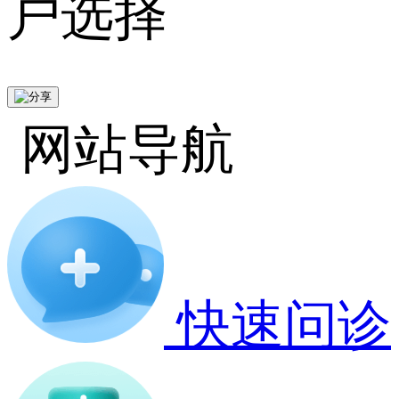
户选择
网站导航
快速问诊