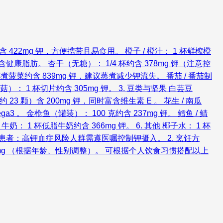
2mg 钾，方便携带且易食用。 橙子 / 橙汁： 1 杯鲜榨橙
含健康脂肪。 杏干（无糖）： 1/4 杯约含 378mg 钾（注意控
 杯煮菠菜约含 839mg 钾，建议蒸煮减少钾流失。 番茄 / 番茄制
： 1 杯切片约含 305mg 钾。 3. 豆类与坚果 白芸豆
约 23 颗）含 200mg 钾，同时富含维生素 E 。 花生 / 南瓜
a3 。 金枪鱼（罐装）： 100 克约含 237mg 钾。 鳕鱼 / 鲭
 牛奶： 1 杯低脂牛奶约含 366mg 钾。 6. 其他 椰子水： 1 杯
脏疾病患者：高钾血症风险人群需遵医嘱控制钾摄入。 2. 烹饪方
0mg （根据年龄、性别调整）。 可根据个人饮食习惯搭配以上