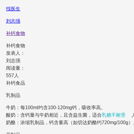
找医生
刘志强
补钙食物
补钙食物
发表人：
刘志强
阅读量：
557人
补钙食品
乳制品
牛奶：每100ml约含100-120mg钙，吸收率高。
酸奶：含钙量与牛奶相近，且含益生菌，适合
乳糖不耐受
奶酪：浓缩乳制品，钙含量高（如切达奶酪约720mg/100g）