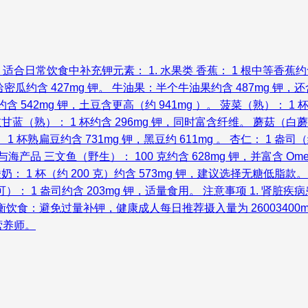
饮食中补充钾元素： 1. 水果类 香蕉： 1 根中等香蕉约含 42
哈密瓜约含 427mg 钾。 牛油果：半个牛油果约含 487mg 钾，还
约含 542mg 钾，土豆含更高（约 941mg ）。 菠菜（熟）： 1
甘蓝（熟）： 1 杯约含 296mg 钾，同时富含纤维。 蘑菇（白蘑菇）
1 杯熟扁豆约含 731mg 钾，黑豆约 611mg 。 杏仁： 1 盎司（
类与海产品 三文鱼（野生）： 100 克约含 628mg 钾，并富含 Omeg
原味酸奶： 1 杯（约 200 克）约含 573mg 钾，建议选择无糖低脂款。
可可）： 1 盎司约含 203mg 钾，适量食用。 注意事项 1. 肾
衡饮食：避免过量补钾，健康成人每日推荐摄入量为 2600340
营养师。