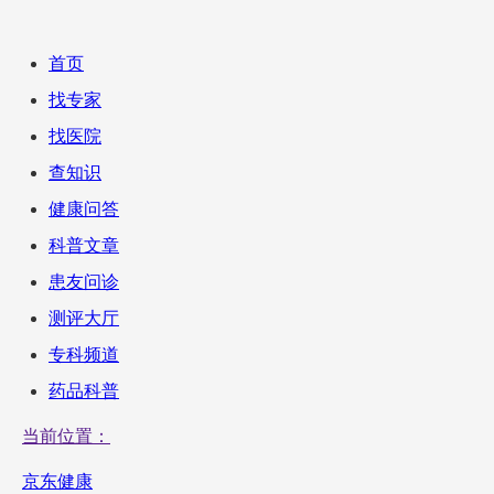
首页
找专家
找医院
查知识
健康问答
科普文章
患友问诊
测评大厅
专科频道
药品科普
当前位置：
京东健康