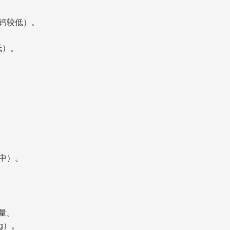
含钙较低）。
低）。
物中）。
制量。
g）。