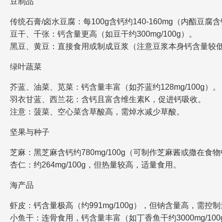
豆制品
传统石膏/卤水豆腐：每100g含钙约140-160mg（内酯豆腐
豆干、千张：钙含量更高（如豆干约300mg/100g）。
黑豆、黄豆：直接食用或制成豆浆（注意豆浆本身钙含量较
绿叶蔬菜
芥蓝、油菜、苋菜：钙含量丰富（如芥蓝约128mg/100g）。
羽衣甘蓝、西兰花：含钙且富含维生素K，促进钙吸收。
注意：菠菜、空心菜含草酸高，需焯水减少草酸。
坚果与种子
芝麻：黑芝麻含钙约780mg/100g（可制作芝麻酱或撒在食
杏仁：约264mg/100g，但热量较高，适量食用。
海产品
虾皮：钙含量极高（约991mg/100g），但钠含量高，需控
小鱼干：连骨食用，钙含量丰富（如丁香鱼干约3000mg/100