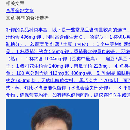
相关文章
查看全部文章
文章
补钾的食物选择
补钾的食品种类丰富，以下是一些常见且含钾量较高的选择，适合日常
汁约含 496mg 钾，同时富含维生素 C 。 哈密瓜： 1 杯切块
制糖分）。 2. 蔬菜类 红薯 / 土豆（带皮）： 1 个中等烤红薯
品： 1 杯番茄汁约含 556mg 钾，番茄酱含钾量也较高。 羽衣
（熟）： 1 杯约含 1004mg 钾（豆类中最高）。 扁豆 / 黑豆： 
子： 1 盎司花生约含 240mg 钾，南瓜子约 223mg 。 4. 鱼
鱼： 100 克分别含约 413mg 和 406mg 钾。 5. 乳制品 
约含 600mg 钾，天然电解质饮料。 黑巧克力（ 70% 以上
式：蒸、烤比水煮更能保留钾（水煮会流失部分钾）。 3. 平
食物，确保营养均衡。如有特殊健康问题，建议咨询医生或