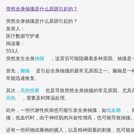
突然全身抽搐是什么原因引起的？
突然全身抽搐是什么原因引起的？
发表人：
医疗数据守护者
阅读量：
553人
突然发生全身
抽搐
，这背后可能隐藏着多种原因。抽搐是
首先，
癫痫
是引起全身抽搐的最常见原因之一。癫痫是一
常能迅速恢复。
其次，
高热惊厥
也是导致突然全身抽搐的常见原因。尤其
高热
，需要及时降温处理。
此外，一些代谢性疾病也可能引发全身抽搐，如
低血糖
、
搐；低血钙时，由于神经肌肉兴奋性增高，也可能导致抽搐
还有一些药物或毒物的摄入，以及精神因素的刺激，也可能