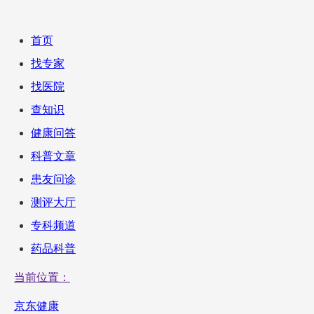
首页
找专家
找医院
查知识
健康问答
科普文章
患友问诊
测评大厅
专科频道
药品科普
当前位置：
京东健康