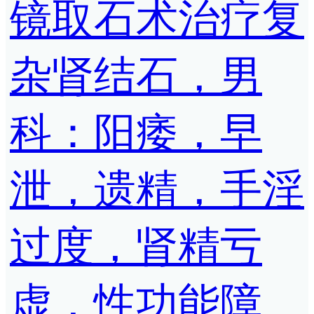
镜取石术治疗复
杂肾结石，男
科：阳痿，早
泄，遗精，手淫
过度，肾精亏
虚，性功能障