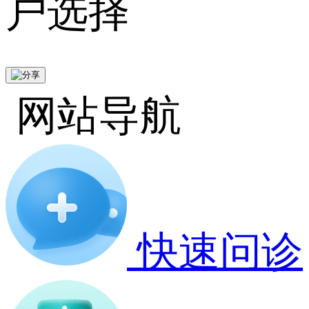
户选择
网站导航
快速问诊