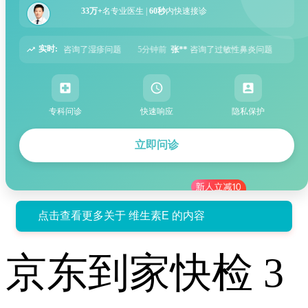
33万+
名专业医生 |
60秒
内快速接诊
实时:
5分钟前
张**
咨询了过敏性鼻炎问题
6分钟前
周**
咨询了胃痛问题
8分钟
专科问诊
快速响应
隐私保护
立即问诊
点击查看更多关于 维生素E 的内容
京东到家快检 3