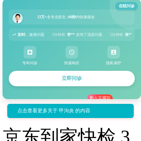
在线问诊
33万+
名专业医生 |
60秒
内快速接诊
实时:
分钟前
李**
咨询了湿疹问题
5分钟前
张**
咨询了过敏性鼻炎问题
6分钟前
周
专科问诊
快速响应
隐私保护
立即问诊
点击查看更多关于 甲沟炎 的内容
京东到家快检 3