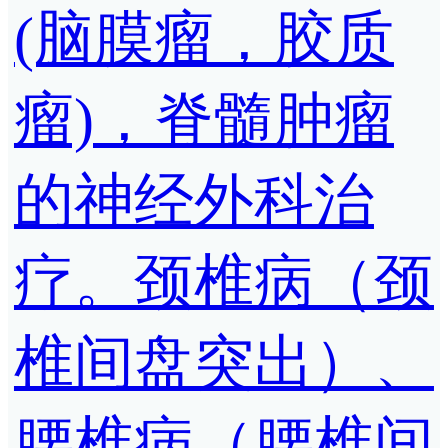
(脑膜瘤，胶质
瘤)，脊髓肿瘤
的神经外科治
疗。颈椎病（颈
椎间盘突出）、
腰椎病（腰椎间