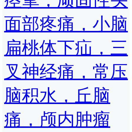
痉挛，顽固性头
面部疼痛，小脑
扁桃体下疝，三
叉神经痛，常压
脑积水，丘脑
痛，颅内肿瘤