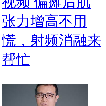
视频
偏瘫后肌
张力增高不用
慌，射频消融来
帮忙