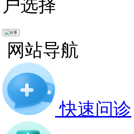
户选择
网站导航
快速问诊