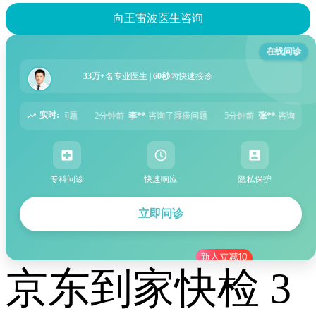
向王雷波医生咨询
在线问诊
33万+
名专业医生 |
60秒
内快速接诊
实时:
*
咨询了湿疹问题
5分钟前
张**
咨询了过敏性鼻炎问题
6分钟前
周**
咨询
专科问诊
快速响应
隐私保护
立即问诊
京东到家快检 3