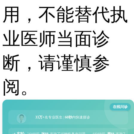
用，不能替代执
业医师当面诊
断，请谨慎参
阅。
在线问诊
33万+
名专业医生 |
60秒
内快速接诊
实时:
*
咨询了过敏性鼻炎问题
6分钟前
周**
咨询了胃痛问题
8分钟前
王**
咨询了