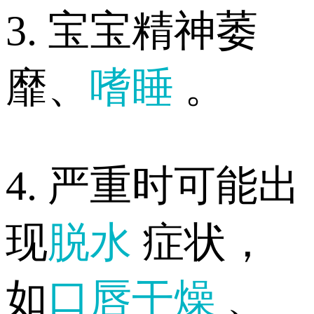
3. 宝宝精神萎
靡、
嗜睡
。
4. 严重时可能出
现
脱水
症状，
如
口唇干燥
、