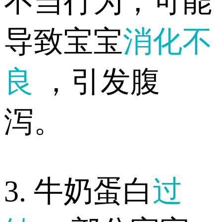
不当行为，可能
导致宝宝
消化不
良
，引发腹
泻。
3. 牛奶蛋白
过