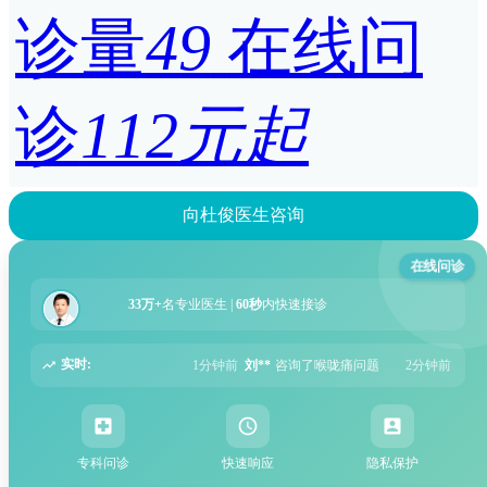
诊量
49
在线问
诊
112元起
向杜俊医生咨询
在线问诊
33万+
名专业医生 |
60秒
内快速接诊
实时:
前
刘**
咨询了喉咙痛问题
2分钟前
李**
咨询了湿疹问题
5分钟前
张**
咨询
专科问诊
快速响应
隐私保护