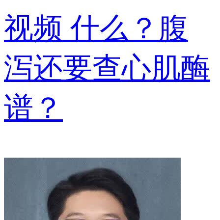
视频
什么？腹
泻还要查心肌酶
谱？