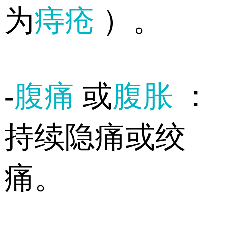
为
痔疮
）。
-
腹痛
或
腹胀
：
持续隐痛或绞
痛。