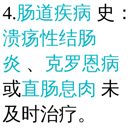
4.
肠道疾病
史：
溃疡性结肠
炎
、
克罗恩病
或
直肠息肉
未
及时治疗。