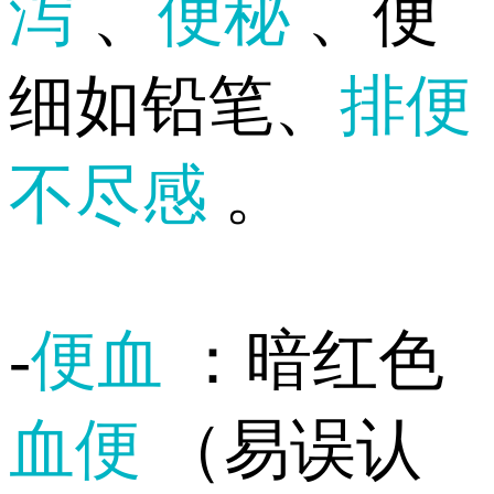
泻
、
便秘
、便
细如铅笔、
排便
不尽感
。
-
便血
：暗红色
血便
（易误认