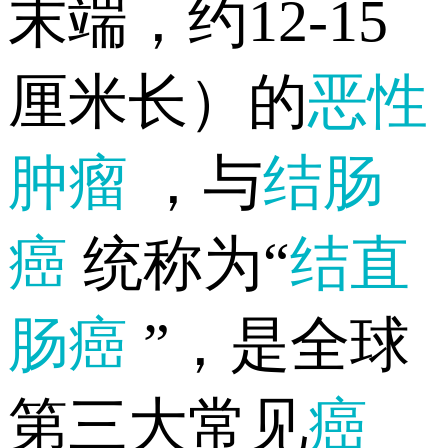
末端，约12-15
厘米长）的
恶性
肿瘤
，与
结肠
癌
统称为“
结直
肠癌
”，是全球
第三大常见
癌