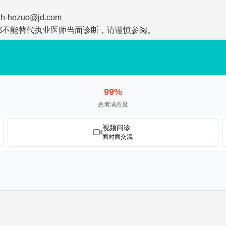
zuo@jd.com
都不能替代执业医师当面诊断，请谨慎参阅。
99%
患者满意度
视频问诊
面对面交流