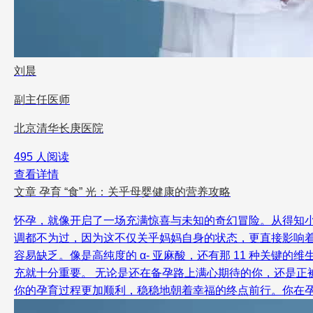
刘晨
副主任医师
北京清华长庚医院
495 人阅读
查看详情
文章
孕育 “食” 光：关乎母婴健康的营养攻略
怀孕，就像开启了一场充满惊喜与未知的奇幻冒险。从得知
调都不为过，因为这不仅关乎妈妈自身的状态，更直接影响
容易缺乏。像是高纯度的 α- 亚麻酸，还有那 11 种关
充就十分重要。 无论是还在备孕路上满心期待的你，还是
你的孕育过程更加顺利，稳稳地朝着幸福的终点前行。你在