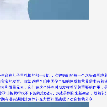
小生命在肚子里扎根的那一刻起，准妈妈们的每一个念头都围绕着
着宝宝的发育。你知道吗？咱中国孕产妇的体质和营养需求有着
键的维生素和微量元素，它们在这个特殊时期发挥着至关重要的作用
正被孕吐折腾得吃不下饭的准妈妈，亦或是刚迎来新生命，盼着乳
孕期有没有遇到过营养补充方面的困惑呢？欢迎和我分享。