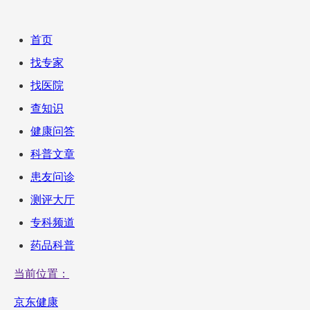
首页
找专家
找医院
查知识
健康问答
科普文章
患友问诊
测评大厅
专科频道
药品科普
当前位置：
京东健康