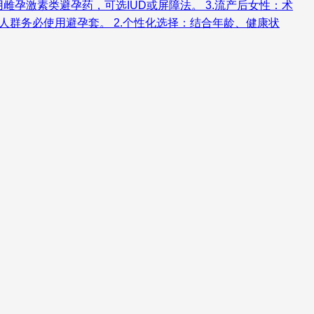
孕激素类避孕药，可选IUD或屏障法。 3.流产后女性：术
人群务必使用避孕套。 2.个性化选择：结合年龄、健康状