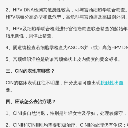
2、HPV DNA检测其敏感性较高，可与宫颈细胞学联合筛
HPV病毒分高危型和低危型，高危型与宫颈癌及高级别外阴
3、HPV及细胞学联合检测进行宫颈癌筛查联合筛查的起始年龄
结果阴性，则停止筛查。
4、阴道镜检查若细胞学检查为ASCUS并（或）高危HPV D
5、宫颈组织活检是确诊宫颈鳞状上皮内病变的黄金标准。
三、CIN的表现有哪些？
CIN的临床表现往往不明显，部分患者可能出现
接触性出血
要。
四、应该怎么去治疗呢？
1、CINⅠ多自然消退，特别是年轻女性及孕妇，处理较保守
2、CINⅡ和CINⅢ则均需要积极治疗。CINⅡ的处理仍有争