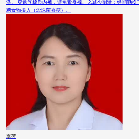
洗。 穿透气棉质内裤，避免紧身裤。 2.减少刺激：经期勤
糖食物摄入（念珠菌喜糖）。
李萍