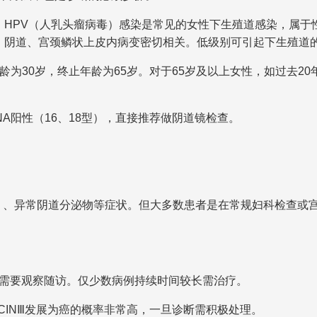
查。HPV（人乳头瘤病毒）感染是常见的女性下生殖道感染，属
、阴道、宫颈鳞状上皮内病变密切相关。低级别可引起下生殖道
为30岁，终止年龄为65岁。对于65岁及以上女性，如过去20
NA阳性（16、18型），直接推荐做阴道镜检查。
、异常阴道分泌物等症状。但大多数患者是在常规妇科检查或
，需要观察随访。仅少数病例持续时间较长需治疗。
议；CINⅢ发展为癌的概率非常高，一旦诊断需积极处理。