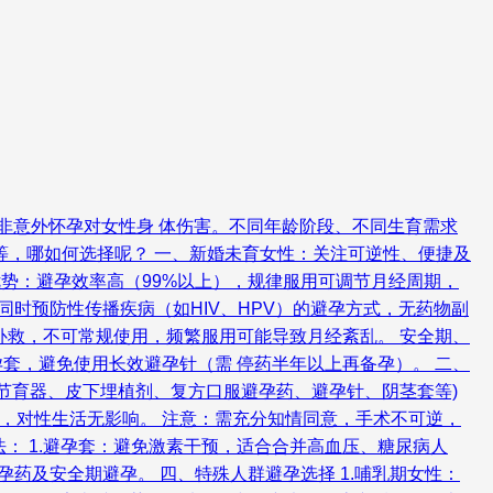
非意外怀孕对女性身 体伤害。不同年龄阶段、不同生育需求
等，哪如何选择呢？ 一、新婚未育女性：关注可逆性、便捷及
优势：避孕效率高（99%以上），规律服用可调节月经周期，
同时预防性传播疾病（如HIV、HPV）的避孕方式，无药物副
后补救，不可常规使用，频繁服用可能导致月经紊乱。 安全期、
孕套，避免使用长效避孕针（需 停药半年以上再备孕）。 二、
内节育器、皮下埋植剂、复方口服避孕药、避孕针、阴茎套等)
避孕，对性生活无影响。 注意：需充分知情同意，手术不可逆，
： 1.避孕套：避免激素干预，适合合并高血压、糖尿病人
孕药及安全期避孕。 四、特殊人群避孕选择 1.哺乳期女性：