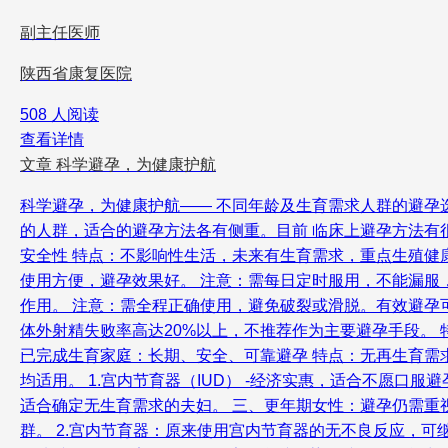
副主任医师
陕西省康复医院
508 人阅读
查看详情
文章
科学避孕，为健康护航
科学避孕，为健康护航—— 不同年龄及生育需求人群的避孕
的人群，适合的避孕方法各有侧重。目前 临床上避孕方法有
安全性 特点：不影响性生活，未来有生育需求，重点生殖健康
使用方便，避孕效果好。 注意：需每日定时服用，不能漏服，
作用。 注意：需全程正确使用，避免破裂或滑脱。有效避孕可
体外射精失败率高达20%以上，不推荐作为主要避孕手段。 
已完成生育家庭：长期、安全、可靠避孕 特点：无再生育需求
均适用。 1.宫内节育器（IUD） -经济实惠，适合不愿口
适合确定无生育需求的夫妇。 三、更年期女性：避孕仍需重视
群。 2.宫内节育器：原来使用宫内节育器的无不良反应，可