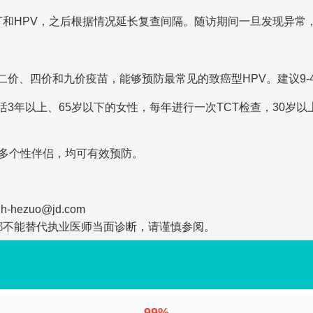
CT和HPV，之后根据情况延长复查间隔。随访期间一旦发现异常
有二价、四价和九价疫苗，能够预防最常见的致癌型HPV。建议9
生活3年以上、65岁以下的女性，每年进行一次TCT检查，30岁
多个性伴侣，均可有效预防。
zuo@jd.com
都不能替代执业医师当面诊断，请谨慎参阅。
99%