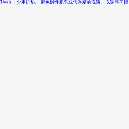
换卫生巾，少用护垫。 避免碱性肥皂或含香精的洗液。 3.调整