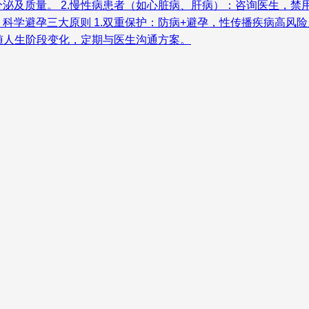
及质量。 2.慢性病患者（如心脏病、肝病）：咨询医生，禁用雌
 科学避孕三大原则 1.双重保护：防病+避孕，性传播疾病高风险
求随人生阶段变化，定期与医生沟通方案。