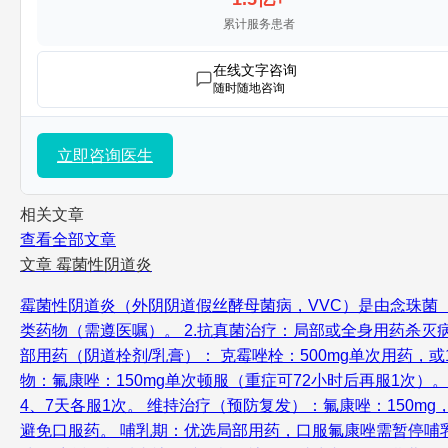
累计服务患者
在线文字咨询
随时随地咨询
立即咨询医生
相关文章
查看全部文章
文章
霉菌性阴道炎
霉菌性阴道炎（外阴阴道假丝酵母菌病，VVC）是由念珠菌
类药物（需遵医嘱）。 2.抗真菌治疗：局部或全身用药杀灭病
部用药（阴道栓剂/乳膏）： 克霉唑栓：500mg单次用药，或1
物：氟康唑：150mg单次顿服（重症可72小时后再服1次）。
4、7天各服1次。 维持治疗（预防复发）：氟康唑：150mg
避免口服药。 哺乳期：优选局部用药，口服氟康唑需暂停哺乳