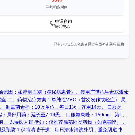
平均响应时间
电话咨询
语音交流
已有超过1.5亿名患者通过在线咨询获得帮助
消除诱因；如控制血糖（糖尿病患者）、停用广谱抗生素或激素
 二、药物治疗方案 1.单纯性VVC（首次发作或轻症） 局
天。 制霉菌素栓：10万单位，每日1次，连用14天。 口服药
：局部用药：延长至7-14天。 口服氟康唑：150mg，第1、
个月。 3.特殊人群 孕妇：仅推荐局部唑类药物（如克霉唑），
及预防 1.保持清洁干燥：每日清水清洗外阴，避免阴道冲