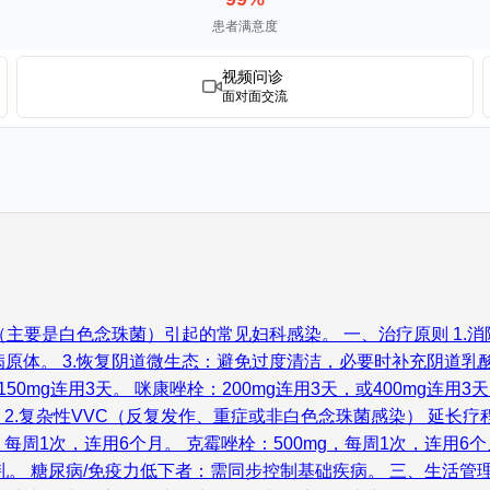
患者满意度
视频问诊
面对面交流
（主要是白色念珠菌）引起的常见妇科感染。 一、治疗原则 1.
原体。 3.恢复阴道微生态：避免过度清洁，必要时补充阴道乳酸菌
50mg连用3天。 咪康唑栓：200mg连用3天，或400mg连用3
 2.复杂性VVC（反复发作、重症或非白色念珠菌感染） 延长疗程
，每周1次，连用6个月。 克霉唑栓：500mg，每周1次，连用6
。 糖尿病/免疫力低下者：需同步控制基础疾病。 三、生活管理