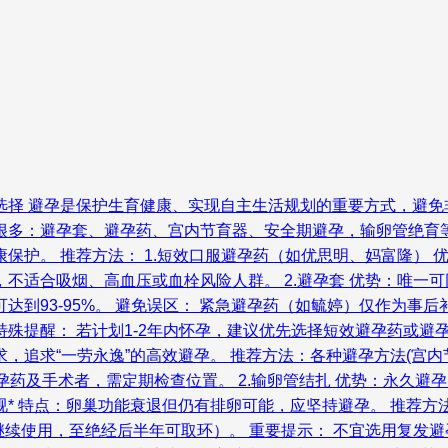
选择 避孕是保护生育健康、实现自主生活规划的重要方式，避免
很多：避孕套、避孕药、宫内节育器、安全期避孕，输卵管绝育
保护。 推荐方法： 1.短效口服避孕药（如优思明、妈富隆） 
不适合吸烟、高血压或血栓风险人群。 2.避孕套 优势：唯一可
达到93-95%。 避免误区： 紧急避孕药（如毓婷）仅作为事
特殊提醒： 若计划1-2年内怀孕，建议优先选择短效避孕药或避
，追求“一劳永逸”的高效避孕。 推荐方法：各种避孕方法(宫
服避孕药及手术者，需定期检查位置。 2.输卵管结扎 优势：永久
* 特点：卵巢功能衰退但仍有排卵可能，应坚持避孕。 推荐方法
继续使用，至绝经后半年可取环）。 重要提示： 不宜选用复发避