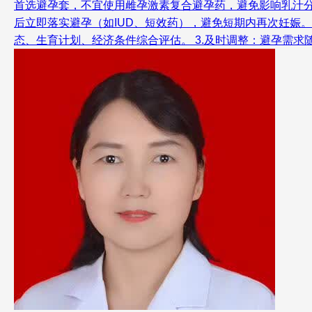
首选避孕套，不宜使用雌孕激素复合避孕药，避免影响乳汁分泌
后立即落实避孕（如IUD、短效药），避免短期内再次妊娠。
态、生育计划、经济条件综合评估。 3.及时调整：避孕需