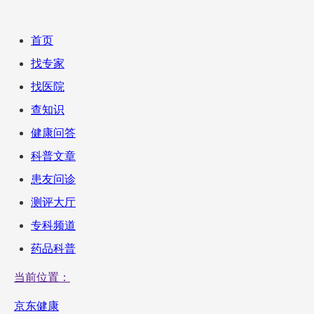
首页
找专家
找医院
查知识
健康问答
科普文章
患友问诊
测评大厅
专科频道
药品科普
当前位置：
京东健康