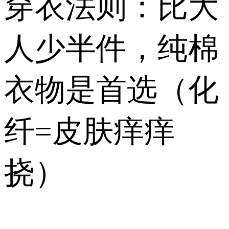
穿衣法则：比大
人少半件，纯棉
衣物是首选（化
纤=皮肤痒痒
挠）