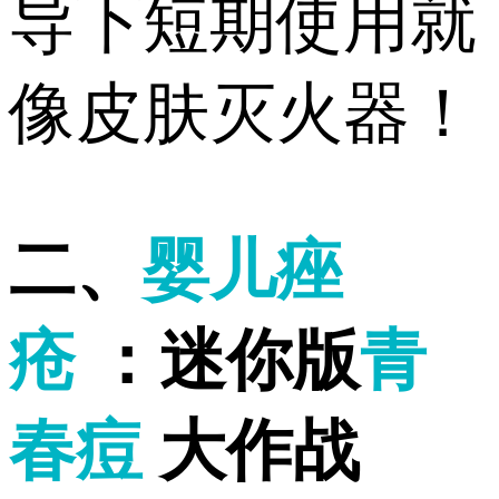
导下短期使用就
像皮肤灭火器！
️二、
婴儿痤
疮
：迷你版
青
春痘
大作战