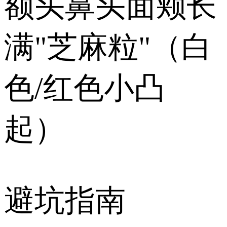
️额头鼻头面颊长
满"芝麻粒"（白
色/红色小凸
起）
避坑指南