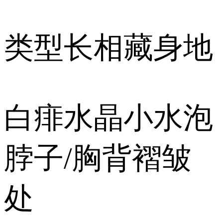
类型长相藏身地
白痱水晶小水泡
脖子/胸背褶皱
处