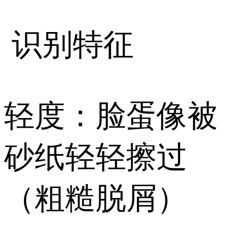
识别特征
️轻度：脸蛋像被
砂纸轻轻擦过
（粗糙脱屑）