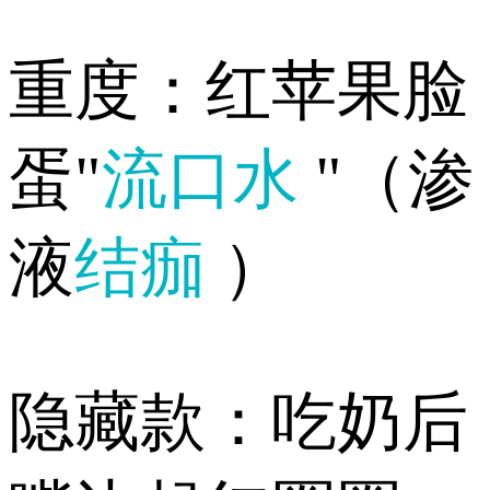
️重度：红苹果脸
蛋"
流口水
"（渗
液
结痂
）
️隐藏款：吃奶后