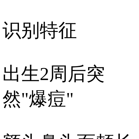
识别特征
️出生2周后突
然"爆痘"