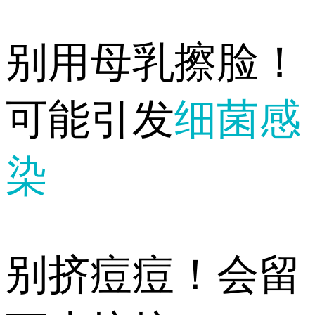
别用母乳擦脸！
可能引发
细菌感
染
别挤痘痘！会留