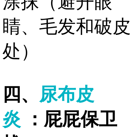
涂抹（避开眼
睛、毛发和破皮
处）
️四、
尿布皮
炎
：屁屁保卫