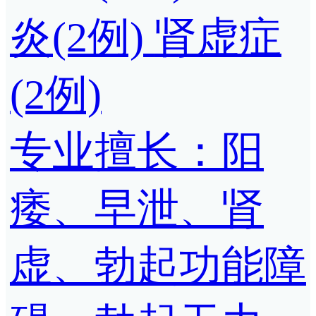
炎(2例)
肾虚症
(2例)
专业擅长：阳
痿、早泄、肾
虚、勃起功能障