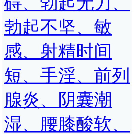
碍、勃起无力、
勃起不坚、敏
感、射精时间
短、手淫、前列
腺炎、阴囊潮
湿、腰膝酸软、