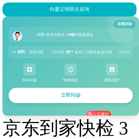
向廖正明医生咨询
在线问诊
33万+
名专业医生 |
60秒
内快速接诊
实时:
分钟前
张**
咨询了过敏性鼻炎问题
6分钟前
周**
咨询了胃痛问题
8分钟前
王
专科问诊
快速响应
隐私保护
立即问诊
京东到家快检 3