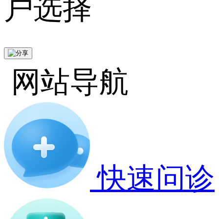
户选择
网站导航
快速问诊