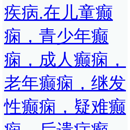
疾病.在儿童癫
痫，青少年癫
痫，成人癫痫，
老年癫痫，继发
性癫痫，疑难癫