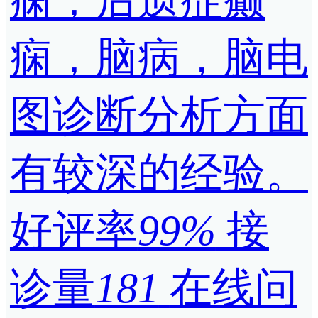
痫，后遗症癫
痫，脑病，脑电
图诊断分析方面
有较深的经验。
好评率
99%
接
诊量
181
在线问