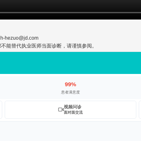
zuo@jd.com
都不能替代执业医师当面诊断，请谨慎参阅。
99%
患者满意度
视频问诊
面对面交流