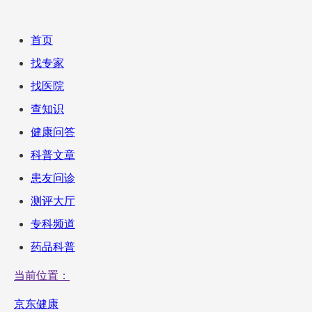
首页
找专家
找医院
查知识
健康问答
科普文章
患友问诊
测评大厅
专科频道
药品科普
当前位置：
京东健康